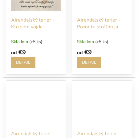
Airendalský terier -
Airendalský terier -
Kto sem vôjde
Pozor tu strážim ja
nepozvaný, bude
rýchlo pohryzený
Skladom
(>5 ks)
Skladom
(>5 ks)
€9
€9
od
od
DETAIL
DETAIL
Airendalský terier -
Airendalský terier -