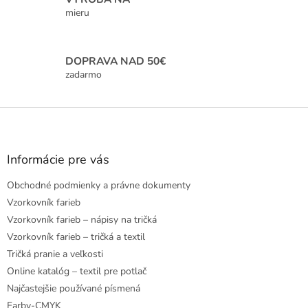
y
mieru
v
ý
p
i
DOPRAVA NAD 50€
s
zadarmo
u
Z
á
p
ä
Informácie pre vás
t
Obchodné podmienky a právne dokumenty
i
e
Vzorkovník farieb
Vzorkovník farieb – nápisy na tričká
Vzorkovník farieb – tričká a textil
Tričká pranie a veľkosti
Online katalóg – textil pre potlač
Najčastejšie používané písmená
Farby-CMYK