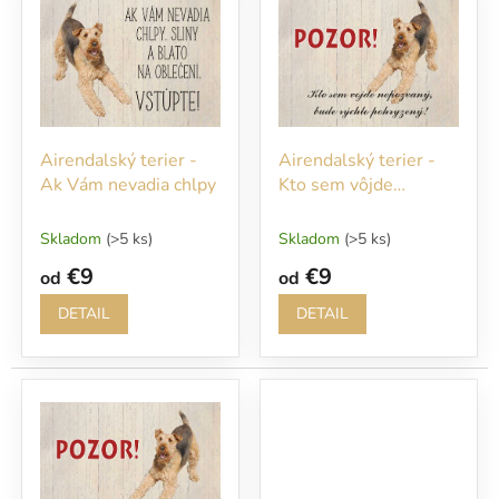
r
p
o
i
d
s
u
p
k
r
t
o
o
Airendalský terier -
Airendalský terier -
d
v
Ak Vám nevadia chlpy
Kto sem vôjde
u
nepozvaný, bude
k
rýchlo pohryzený
t
Skladom
(>5 ks)
Skladom
(>5 ks)
o
€9
€9
od
od
v
DETAIL
DETAIL