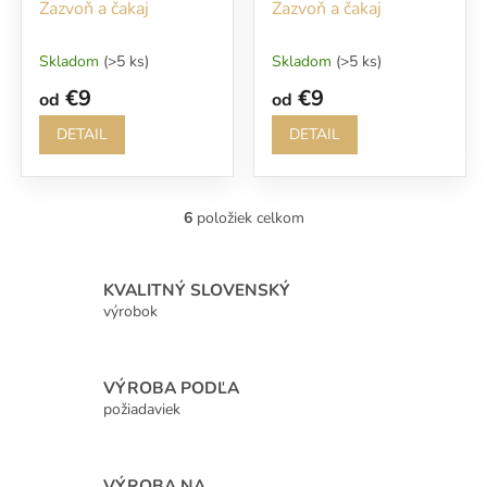
Zazvoň a čakaj
Zazvoň a čakaj
Skladom
(>5 ks)
Skladom
(>5 ks)
€9
€9
od
od
DETAIL
DETAIL
6
položiek celkom
O
v
l
á
KVALITNÝ SLOVENSKÝ
d
výrobok
a
c
i
VÝROBA PODĽA
e
p
požiadaviek
r
v
k
VÝROBA NA