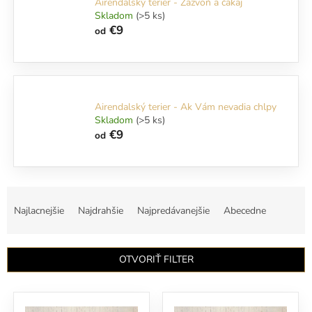
Airendalský terier - Zazvoň a čakaj
Skladom
(>5 ks)
€9
od
Airendalský terier - Ak Vám nevadia chlpy
Skladom
(>5 ks)
€9
od
R
a
Najlacnejšie
Najdrahšie
Najpredávanejšie
Abecedne
d
e
n
OTVORIŤ FILTER
i
e
V
p
ý