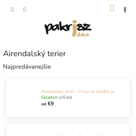
Prejsť
NÁKU
na
obsah
KOŠÍK
Airendalský terier
Najpredávanejšie
Airendalský terier - Pozor tu strážim ja
Skladom
(>5 ks)
€9
od