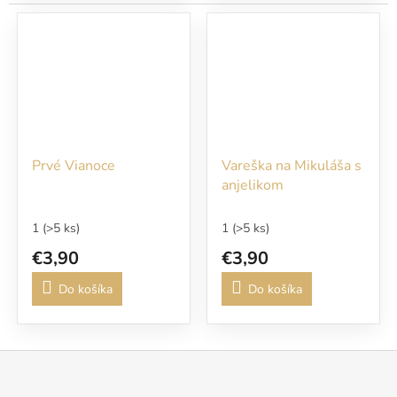
Prvé Vianoce
Vareška na Mikuláša s
anjelikom
1
(>5 ks)
1
(>5 ks)
€3,90
€3,90
Do košíka
Do košíka