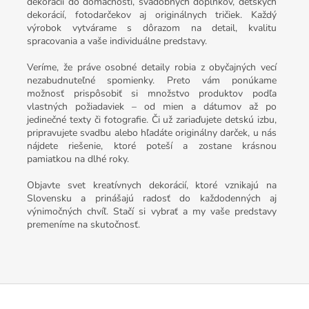
dekorácií do domácnosti, svadobných doplnkov, detských
dekorácií, fotodarčekov aj originálnych tričiek. Každý
výrobok vytvárame s dôrazom na detail, kvalitu
spracovania a vaše individuálne predstavy.
Veríme, že práve osobné detaily robia z obyčajných vecí
nezabudnuteľné spomienky. Preto vám ponúkame
možnosť prispôsobiť si množstvo produktov podľa
vlastných požiadaviek – od mien a dátumov až po
jedinečné texty či fotografie. Či už zariaďujete detskú izbu,
pripravujete svadbu alebo hľadáte originálny darček, u nás
nájdete riešenie, ktoré poteší a zostane krásnou
pamiatkou na dlhé roky.
Objavte svet kreatívnych dekorácií, ktoré vznikajú na
Slovensku a prinášajú radosť do každodenných aj
výnimočných chvíľ. Stačí si vybrať a my vaše predstavy
premeníme na skutočnosť.