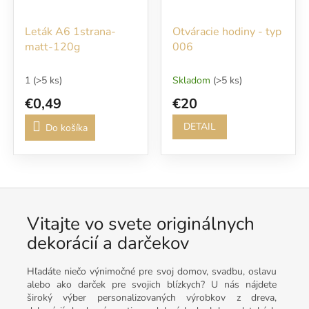
Leták A6 1strana-
Otváracie hodiny - typ
matt-120g
006
1
(>5 ks)
Skladom
(>5 ks)
€0,49
€20
DETAIL
Do košíka
Vitajte vo svete originálnych
dekorácií a darčekov
Hľadáte niečo výnimočné pre svoj domov, svadbu, oslavu
alebo ako darček pre svojich blízkych? U nás nájdete
široký výber personalizovaných výrobkov z dreva,