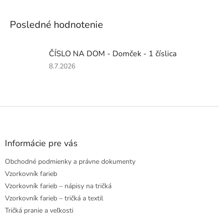
Posledné hodnotenie
ČÍSLO NA DOM - Domček - 1 číslica
Hodnotenie
8.7.2026
produktu
je
5
z
Z
5
á
hviezdičiek.
p
ä
Informácie pre vás
t
Obchodné podmienky a právne dokumenty
i
e
Vzorkovník farieb
Vzorkovník farieb – nápisy na tričká
Vzorkovník farieb – tričká a textil
Tričká pranie a veľkosti