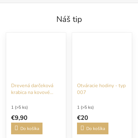
Náš tip
Drevená darčeková
Otváracie hodiny - typ
krabica na kovové
007
guľôčkové pero
1
(>5 ks)
1
(>5 ks)
€9,90
€20
Do košíka
Do košíka