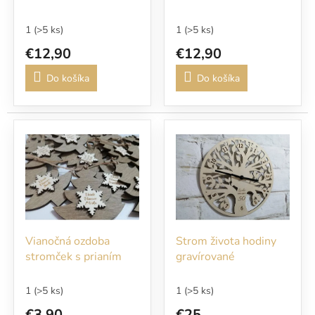
1
(>5 ks)
1
(>5 ks)
€12,90
€12,90
Do košíka
Do košíka
Vianočná ozdoba
Strom života hodiny
stromček s prianím
gravírované
1
(>5 ks)
1
(>5 ks)
€3,90
€25