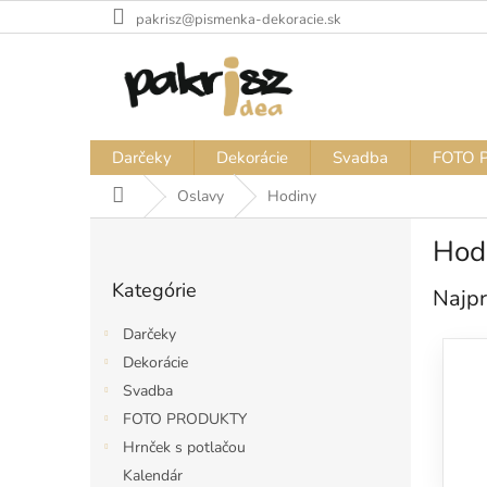
Prejsť
pakrisz@pismenka-dekoracie.sk
na
obsah
Darčeky
Dekorácie
Svadba
FOTO 
Domov
Oslavy
Hodiny
B
Hod
o
Preskočiť
č
Kategórie
kategórie
Najpr
n
ý
Darčeky
p
Dekorácie
a
Svadba
n
e
FOTO PRODUKTY
l
Hrnček s potlačou
Kalendár