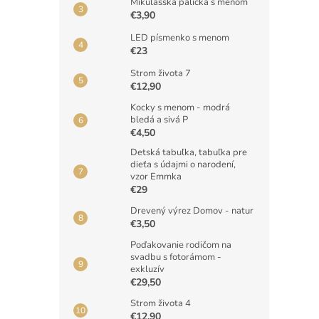
Mikulášska palička s menom
€3,90
LED písmenko s menom
€23
Strom života 7
€12,90
Kocky s menom - modrá
bledá a sivá P
€4,50
Detská tabuľka, tabuľka pre
dieťa s údajmi o narodení,
vzor Emmka
€29
Drevený výrez Domov - natur
€3,50
Poďakovanie rodičom na
svadbu s fotorámom -
exkluzív
€29,50
Strom života 4
€12,90