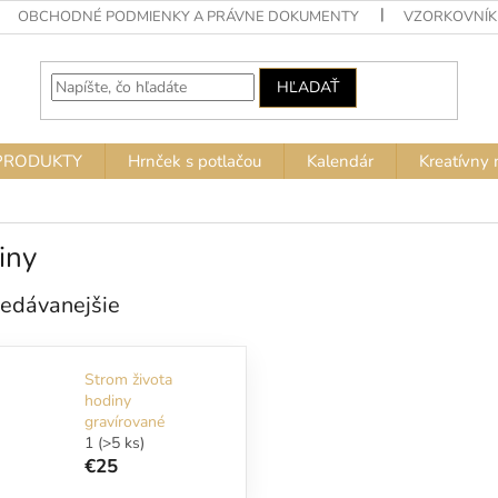
OBCHODNÉ PODMIENKY A PRÁVNE DOKUMENTY
VZORKOVNÍK
HĽADAŤ
PRODUKTY
Hrnček s potlačou
Kalendár
Kreatívny 
iny
edávanejšie
Strom života
hodiny
gravírované
1
(>5 ks)
€25