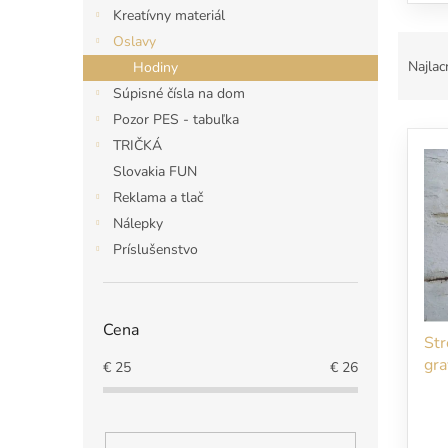
Kreatívny materiál
R
Oslavy
a
Najlac
Hodiny
d
Súpisné čísla na dom
e
Pozor PES - tabuľka
V
n
TRIČKÁ
ý
i
p
e
Slovakia FUN
i
p
Reklama a tlač
s
r
Nálepky
p
o
Príslušenstvo
r
d
o
u
d
k
u
t
Cena
Str
k
o
gra
t
€
25
€
26
v
o
v