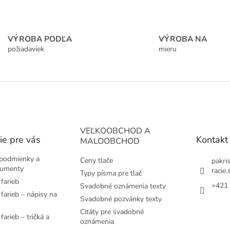
VÝROBA PODĽA
VÝROBA NA
požiadaviek
mieru
VEĽKOOBCHOD A
ie pre vás
Kontakt
MALOOBCHOD
podmienky a
Ceny tlače
pakri
kumenty
racie.
Typy písma pre tlač
farieb
+421 
Svadobné oznámenia texty
farieb – nápisy na
Svadobné pozvánky texty
Citáty pre svadobné
farieb – tričká a
oznámenia