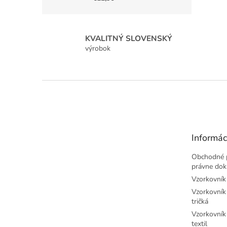
KVALITNÝ SLOVENSKÝ
výrobok
Z
á
p
ä
t
Informác
i
e
Obchodné 
právne do
Vzorkovník 
Vzorkovník 
tričká
Vzorkovník 
textil