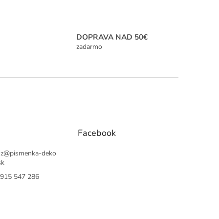
DOPRAVA NAD 50€
zadarmo
Facebook
sz
@
pismenka-deko
sk
915 547 286