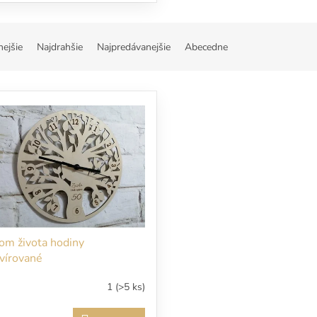
nejšie
Najdrahšie
Najpredávanejšie
Abecedne
om života hodiny
vírované
1
(>5 ks)