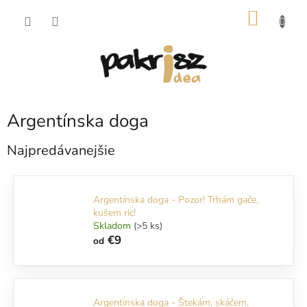
Prejsť
NÁKU
na
obsah
KOŠÍK
Argentínska doga
Najpredávanejšie
Argentínska doga - Pozor! Trhám gače,
kušem ric!
Skladom
(>5 ks)
€9
od
Argentínska doga - Štekám, skáčem,