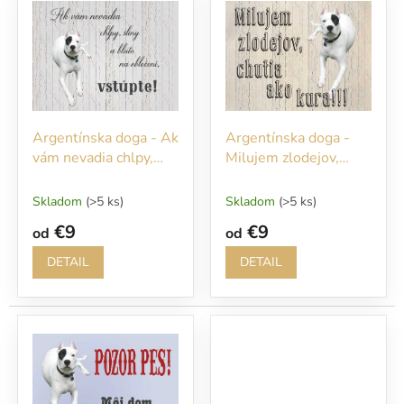
ý
r
p
o
i
d
s
u
p
k
r
t
o
o
Argentínska doga - Ak
Argentínska doga -
d
v
vám nevadia chlpy,
Milujem zlodejov,
u
sliny a blato na
chutia ako kura!!!
k
oblečení vstúpte!
t
Skladom
(>5 ks)
Skladom
(>5 ks)
o
€9
€9
od
od
v
DETAIL
DETAIL