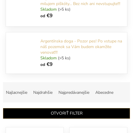
milujem piškóty... Bez nich ani nevstupujte!!!
Skladom
(>5 ks)
€9
od
Argentínska doga - Pozor pes! Po vstupe na
náš pozemok sa Vám budem okamžite
venovať!!!
Skladom
(>5 ks)
€9
od
R
a
Najlacnejšie
Najdrahšie
Najpredávanejšie
Abecedne
d
e
n
OTVORIŤ FILTER
i
e
V
p