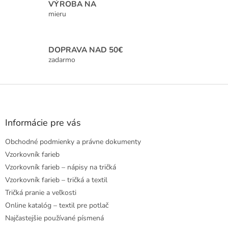
VÝROBA NA
y
mieru
v
ý
p
i
DOPRAVA NAD 50€
s
zadarmo
u
Z
á
p
ä
Informácie pre vás
t
Obchodné podmienky a právne dokumenty
i
e
Vzorkovník farieb
Vzorkovník farieb – nápisy na tričká
Vzorkovník farieb – tričká a textil
Tričká pranie a veľkosti
Online katalóg – textil pre potlač
Najčastejšie používané písmená