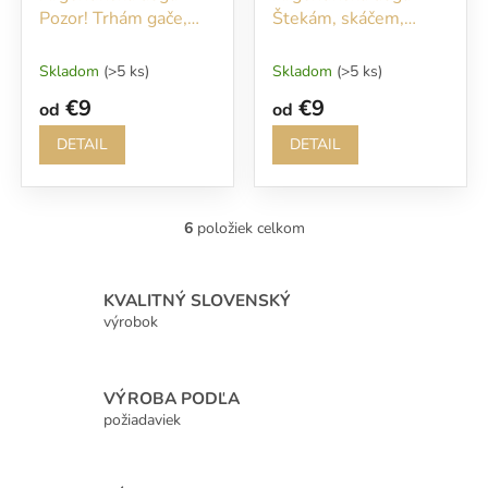
Pozor! Trhám gače,
Štekám, skáčem,
kušem ric!
milujem piškóty... Bez
nich ani nevstupujte!!!
Skladom
(>5 ks)
Skladom
(>5 ks)
€9
€9
od
od
DETAIL
DETAIL
6
položiek celkom
O
v
l
á
KVALITNÝ SLOVENSKÝ
d
výrobok
a
c
i
VÝROBA PODĽA
e
p
požiadaviek
r
v
k