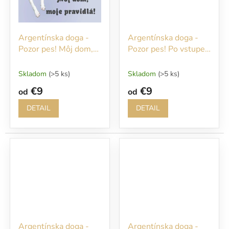
Argentínska doga -
Argentínska doga -
Pozor pes! Môj dom,
Pozor pes! Po vstupe
moje pravidlá!
na náš pozemok sa
Vám budem okamžite
Skladom
(>5 ks)
Skladom
(>5 ks)
venovať!!!
€9
€9
od
od
DETAIL
DETAIL
Argentínska doga -
Argentínska doga -