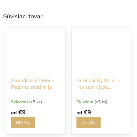
Súvisiaci tovar
Airendalský terier -
Airendalský terier -
Pozor tu strážim ja
Kto sem vôjde
nepozvaný, bude
rýchlo pohryzený
Skladom
(>5 ks)
Skladom
(>5 ks)
€9
€9
od
od
DETAIL
DETAIL