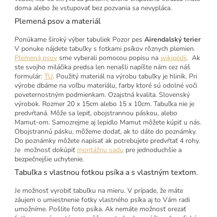
doma alebo že vstupovať bez pozvania sa nevypláca.
Plemená psov a materiál
Ponúkame široký výber tabuliek Pozor pes
Airendalský terier
V ponuke nájdete tabuľky s fotkami psíkov rôznych plemien.
Plemená psov
sme vyberali pomocou popisu na
wikipédii
. Ak
ste svojho miláčika predsa len nenašli napíšte nám cez náš
formulár:
TU
. Použitý materiál na výrobu tabuľky je hliník. Pri
výrobe dbáme na voľbu materiálu, farby ktoré sú odolné voči
poveternostným podmienkam. Ozajstná kvalita. Slovenský
výrobok. Rozmer 20 x 15cm alebo 15 x 10cm. Tabuľka nie je
predvŕtaná. Môže sa lepiť, obojstrannou páskou, alebo
Mamut-om. Samozrejme aj lepidlo Mamut môžete kúpiť u nás.
Obojstrannú pásku, môžeme dodať, ak to dáte do poznámky.
Do poznámky môžete napísať ak potrebujete predvŕtať 4 rohy.
Je možnosť dokúpiť
montážnu sadu
pre jednoduchšie a
bezpečnejšie uchytenie.
Tabuľka s vlastnou fotkou psíka a s vlastným textom.
Je možnosť vyrobiť tabuľku na mieru. V prípade, že máte
záujem o umiestnenie fotky vlastného psíka aj to Vám radi
umožníme. Pošlite foto psíka. Ak nemáte možnosť orezať