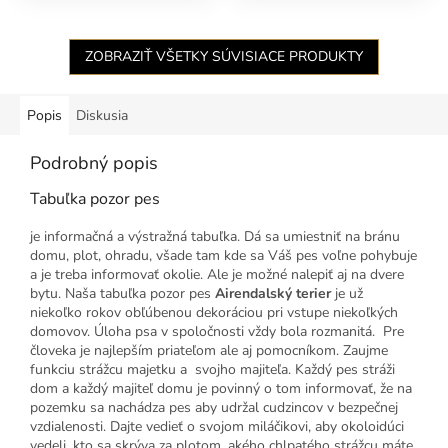
ZOBRAZIŤ VŠETKY SÚVISIACE PRODUKTY
Popis
Diskusia
Podrobný popis
Tabuľka pozor pes
je informačná a výstražná tabuľka. Dá sa umiestniť na bránu
domu, plot, ohradu, všade tam kde sa Váš pes voľne pohybuje
a je treba informovať okolie. Ale je možné nalepiť aj na dvere
bytu. Naša tabuľka pozor pes
Airendalský terier
je už
niekoľko rokov obľúbenou dekoráciou pri vstupe niekoľkých
domovov. Úloha psa v spoločnosti vždy bola rozmanitá. Pre
človeka je najlepším priateľom ale aj pomocníkom. Zaujme
funkciu strážcu majetku a svojho majiteľa. Každý pes stráži
dom a každý majiteľ domu je povinný o tom informovať, že na
pozemku sa nachádza pes aby udržal cudzincov v bezpečnej
vzdialenosti. Dajte vedieť o svojom miláčikovi, aby okoloidúci
vedeli, kto sa skrýva za plotom, akého chlpatého strážcu máte