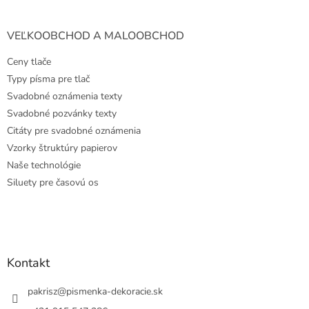
VEĽKOOBCHOD A MALOOBCHOD
Ceny tlače
Typy písma pre tlač
Svadobné oznámenia texty
Svadobné pozvánky texty
Citáty pre svadobné oznámenia
Vzorky štruktúry papierov
Naše technológie
Siluety pre časovú os
Kontakt
pakrisz
@
pismenka-dekoracie.sk