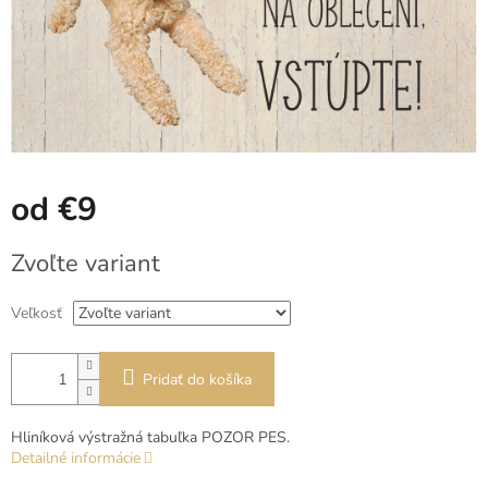
od
€9
Jednotková
Zvoľte variant
cena:
Veľkosť
Pridať do košíka
Hliníková výstražná tabuľka POZOR PES.
Detailné informácie