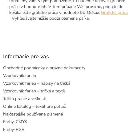
fotku, my vám s tým pomôžeme, tu budeme účtovať grafické
práce v hodnote 5€. V tom prípade Vás prosíme, pridajte do
košíka ešte grafické práce v hodnote 5€. Odkaz:
Grafické práce
Vyhľadávajte nižšie podľa plemena psíka.
Z
á
p
ä
Informácie pre vás
t
Obchodné podmienky a právne dokumenty
i
e
Vzorkovník farieb
Vzorkovník farieb – nápisy na tričká
Vzorkovník farieb – tričká a textil
Tričká pranie a veľkosti
Online katalóg – textil pre potlač
Najčastejšie používané písmená
Farby-CMYK
Farby-RGB