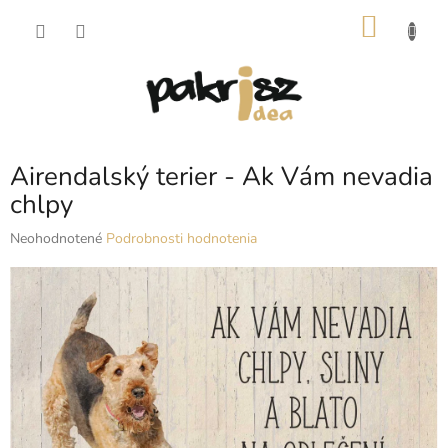
Prejsť
NÁKU
na
obsah
KOŠÍK
Airendalský terier - Ak Vám nevadia
chlpy
Priemerné
Neohodnotené
Podrobnosti hodnotenia
hodnotenie
produktu
je
0,0
z
5
hviezdičiek.