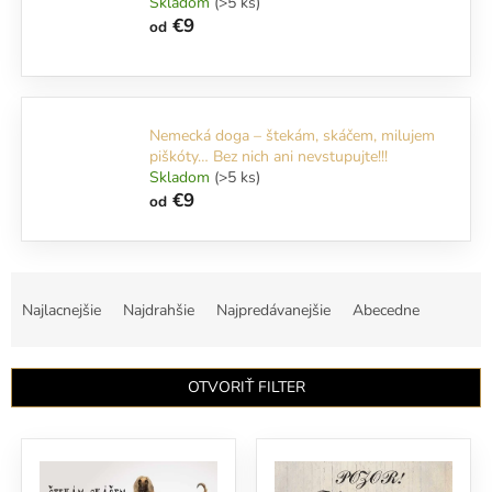
Skladom
(>5 ks)
€9
od
Nemecká doga – štekám, skáčem, milujem
piškóty… Bez nich ani nevstupujte!!!
Skladom
(>5 ks)
€9
od
R
a
Najlacnejšie
Najdrahšie
Najpredávanejšie
Abecedne
d
e
n
OTVORIŤ FILTER
i
e
V
p
ý
r
p