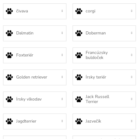
čivava
corgi
Dalmatin
Doberman
Francúzsky
Foxteriér
buldoček
Golden retriever
Írsky teriér
Jack Russell
Írsky vlkodav
Terrier
Jagdterrier
Jazvečík