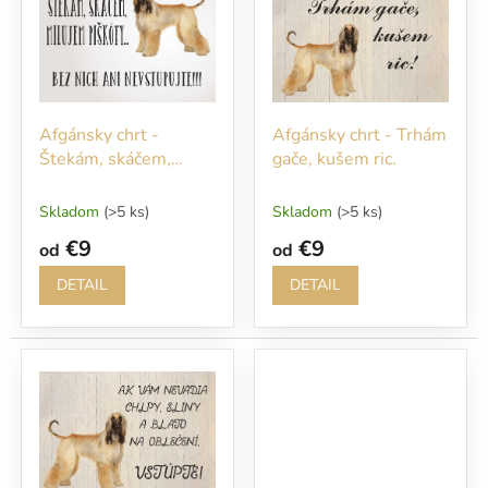
o
i
d
s
u
p
k
r
t
o
o
Afgánsky chrt -
Afgánsky chrt - Trhám
d
v
Štekám, skáčem,
gače, kušem ric.
u
milujem piškóty
k
t
Skladom
(>5 ks)
Skladom
(>5 ks)
o
€9
€9
od
od
v
DETAIL
DETAIL