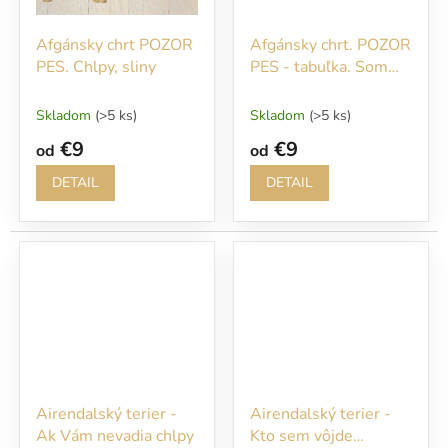
Afgánsky chrt POZOR
Afgánsky chrt. POZOR
PES. Chlpy, sliny
PES - tabuľka. Som
dobrý pes, akurát
mám veľmi slabé
Skladom
(>5 ks)
Skladom
(>5 ks)
nervy...
€9
€9
od
od
DETAIL
DETAIL
Airendalský terier -
Airendalský terier -
Ak Vám nevadia chlpy
Kto sem vôjde