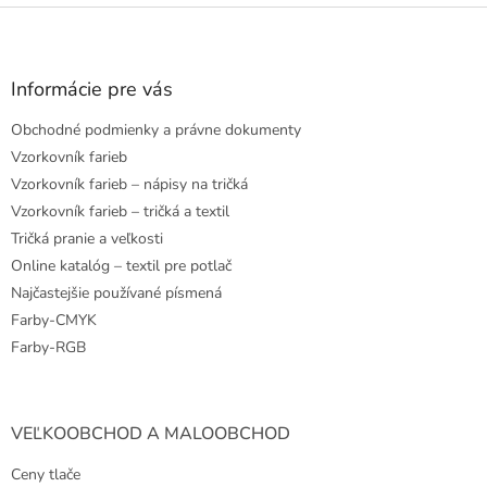
Z
á
p
ä
Informácie pre vás
t
Obchodné podmienky a právne dokumenty
i
e
Vzorkovník farieb
Vzorkovník farieb – nápisy na tričká
Vzorkovník farieb – tričká a textil
Tričká pranie a veľkosti
Online katalóg – textil pre potlač
Najčastejšie používané písmená
Farby-CMYK
Farby-RGB
VEĽKOOBCHOD A MALOOBCHOD
Ceny tlače