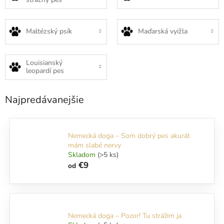
Maltézský psík
Maďarská vyižla
Louisianský
leopardí pes
Najpredávanejšie
Nemecká doga – Som dobrý pes akurát
mám slabé nervy
Skladom
(>5 ks)
€9
od
Nemecká doga – Pozor! Tu strážim ja