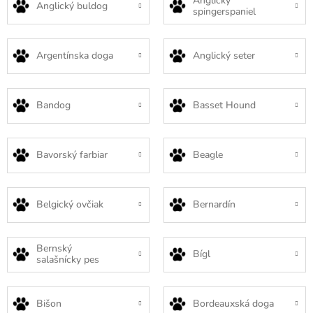
Anglický
Anglický buldog
spingerspaniel
Argentínska doga
Anglický seter
Bandog
Basset Hound
Bavorský farbiar
Beagle
Belgický ovčiak
Bernardín
Bernský
Bígl
salašnícky pes
Bišon
Bordeauxská doga