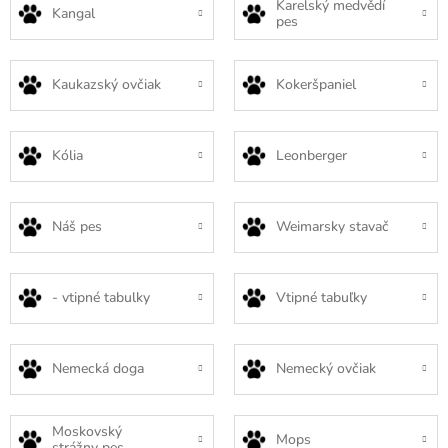
Karelský medvědí
Kangal
pes
Kaukazský ovčiak
Kokeršpaniel
Kólia
Leonberger
Náš pes
Weimarsky stavač
- vtipné tabulky
Vtipné tabuľky
Nemecká doga
Nemecký ovčiak
Moskovský
Mops
strážny pes