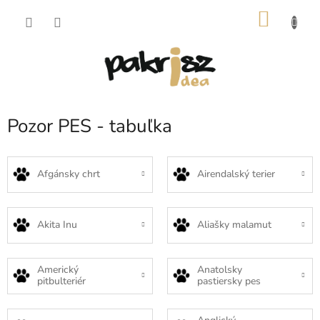
Prejsť
NÁKU
na
obsah
KOŠÍK
Pozor PES - tabuľka
Afgánsky chrt
Airendalský terier
Akita Inu
Aliašky malamut
Americký
Anatolsky
pitbulteriér
pastiersky pes