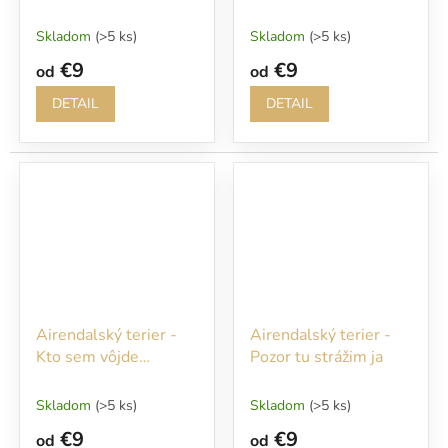
nepozvaný, bude
rýchlo pohryzený
Skladom
(>5 ks)
Skladom
(>5 ks)
€9
€9
od
od
DETAIL
DETAIL
Airendalský terier -
Airendalský terier -
Kto sem vôjde
Pozor tu strážim ja
nepozvaný, bude
rýchlo pohryzený
Skladom
(>5 ks)
Skladom
(>5 ks)
€9
€9
od
od