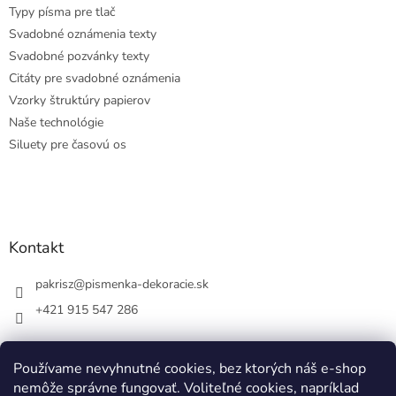
Typy písma pre tlač
Svadobné oznámenia texty
Svadobné pozvánky texty
Citáty pre svadobné oznámenia
Vzorky štruktúry papierov
Naše technológie
Siluety pre časovú os
Kontakt
pakrisz
@
pismenka-dekoracie.sk
+421 915 547 286
Používame nevyhnutné cookies, bez ktorých náš e-shop
nemôže správne fungovať. Voliteľné cookies, napríklad