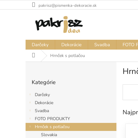
Prejsť
pakrisz@pismenka-dekoracie.sk
na
obsah
Darčeky
Dekorácie
Svadba
FOTO 
Domov
Hrnček s potlačou
B
Hrnč
o
Preskočiť
č
Kategórie
kategórie
n
ý
Darčeky
p
Dekorácie
a
Svadba
Najpr
n
e
FOTO PRODUKTY
l
Hrnček s potlačou
Slovakia