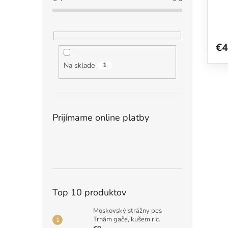
t
v
o
v
€4
Na sklade
1
Prijímame online platby
Top 10 produktov
Moskovský strážny pes –
Trhám gače, kušem ric.