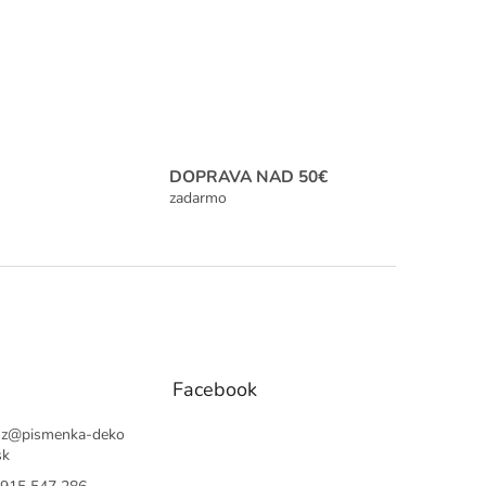
DOPRAVA NAD 50€
zadarmo
Facebook
sz
@
pismenka-deko
sk