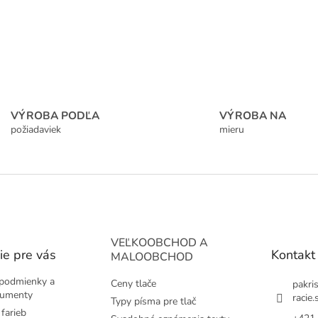
VÝROBA PODĽA
VÝROBA NA
požiadaviek
mieru
VEĽKOOBCHOD A
ie pre vás
Kontakt
MALOOBCHOD
podmienky a
Ceny tlače
pakri
kumenty
racie.
Typy písma pre tlač
farieb