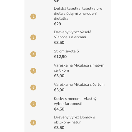
€9
Detská tabuľka, tabuľka pre
dieťa s údajmi o narodení
dieťatka
€29
Drevený výrez Veselé
Vianoce s dierkami
€3,50
Strom života 5
€12,90
Vareška na Mikuláša s malým
čertíkom
€3,90
Vareška na Mikuláša s čertom
€3,90
Kocky s menom - vlastný
výber farebnosti
€4,50
Drevený výrez Domov s
oblúkom- natur
€3,50