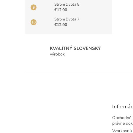
Strom života 8
€12,90
Strom života 7
€12,90
KVALITNÝ SLOVENSKÝ
výrobok
Z
á
p
ä
t
Informác
i
e
Obchodné 
právne do
Vzorkovník 