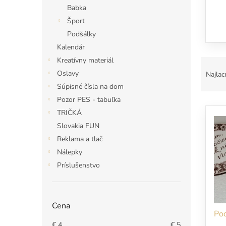
Babka
Šport
Podšálky
Kalendár
R
Kreatívny materiál
a
Oslavy
Najlac
d
Súpisné čísla na dom
e
Pozor PES - tabuľka
V
n
TRIČKÁ
ý
i
Slovakia FUN
p
e
i
p
Reklama a tlač
s
r
Nálepky
p
o
Príslušenstvo
r
d
o
u
d
k
u
t
Cena
Pod
k
o
€
4
€
5