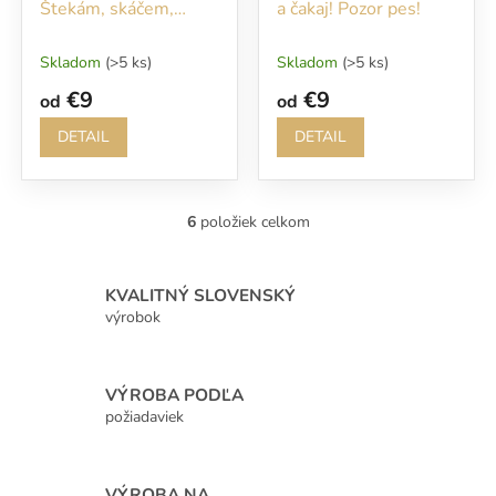
Štekám, skáčem,
a čakaj! Pozor pes!
milujem piškóty... Bez
nich ani nevstupujte!!!
Skladom
(>5 ks)
Skladom
(>5 ks)
€9
€9
od
od
DETAIL
DETAIL
6
položiek celkom
O
v
l
á
KVALITNÝ SLOVENSKÝ
d
výrobok
a
c
i
VÝROBA PODĽA
e
p
požiadaviek
r
v
k
VÝROBA NA