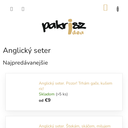
Prejsť
NÁKU
na
obsah
KOŠÍK
Anglický seter
Najpredávanejšie
Anglický seter. Pozor! Trhám gače, kušem
ric!
Skladom
(>5 ks)
€9
od
Anglický seter. Štekám, skáčem, milujem