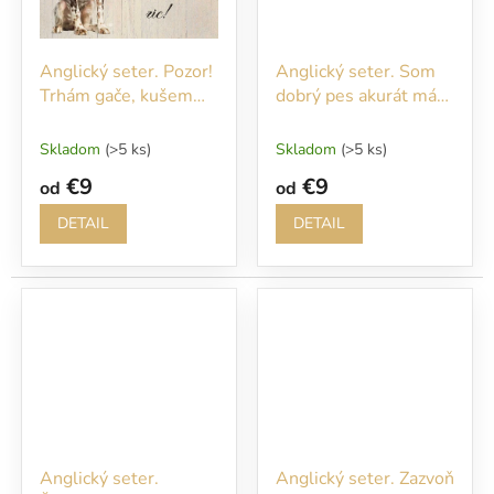
Anglický seter. Pozor!
Anglický seter. Som
Trhám gače, kušem
dobrý pes akurát mám
ric!
veľmi slabé nervy...
Skladom
(>5 ks)
Skladom
(>5 ks)
€9
€9
od
od
DETAIL
DETAIL
Anglický seter.
Anglický seter. Zazvoň