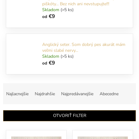
piškóty... Bez nich ani nevstupujte!!!
Skladom
(>5 ks)
€9
od
Anglický seter. Som dobrý pes akurát mám
veľmi slabé nervy...
Skladom
(>5 ks)
€9
od
R
a
Najlacnejšie
Najdrahšie
Najpredávanejšie
Abecedne
d
e
n
OTVORIŤ FILTER
i
e
V
p
ý