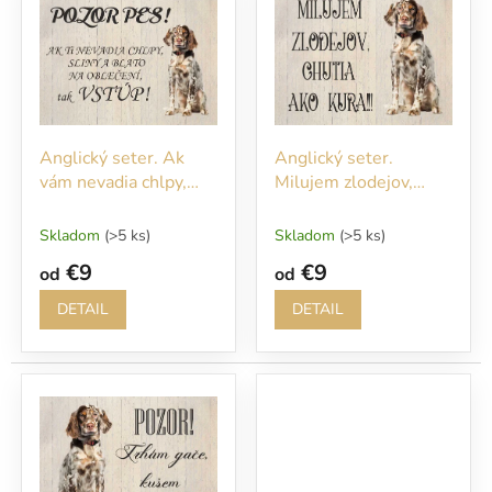
r
p
o
i
d
s
u
p
k
r
t
o
o
Anglický seter. Ak
Anglický seter.
d
v
vám nevadia chlpy,
Milujem zlodejov,
u
sliny a blato na
chutia ako kura!!!
k
oblečení vstúpte!
t
Skladom
(>5 ks)
Skladom
(>5 ks)
o
€9
€9
od
od
v
DETAIL
DETAIL