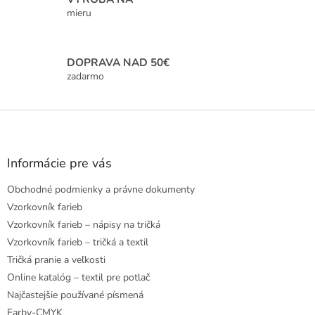
y
mieru
v
ý
p
i
DOPRAVA NAD 50€
s
zadarmo
u
Z
á
p
ä
Informácie pre vás
t
Obchodné podmienky a právne dokumenty
i
e
Vzorkovník farieb
Vzorkovník farieb – nápisy na tričká
Vzorkovník farieb – tričká a textil
Tričká pranie a veľkosti
Online katalóg – textil pre potlač
Najčastejšie používané písmená
Farby-CMYK