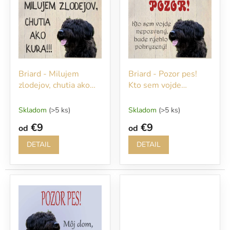
r
p
o
i
d
s
u
p
k
r
t
o
o
Briard - Milujem
Briard - Pozor pes!
d
v
zlodejov, chutia ako
Kto sem vojde
u
kura!!!
nepozvaný, bude
k
rýchlo pohryzený!
t
Skladom
(>5 ks)
Skladom
(>5 ks)
o
€9
€9
od
od
v
DETAIL
DETAIL