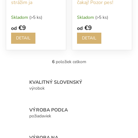
strážim ja
čakaj! Pozor pes!
Skladom
(>5 ks)
Skladom
(>5 ks)
€9
€9
od
od
DETAIL
DETAIL
6
položiek celkom
O
v
l
á
KVALITNÝ SLOVENSKÝ
d
výrobok
a
c
i
VÝROBA PODĽA
e
p
požiadaviek
r
v
k
VÝROBA NA