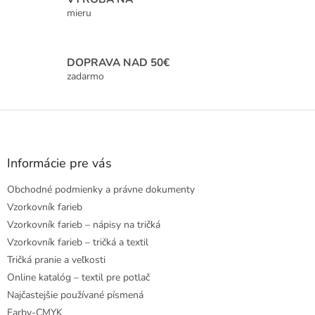
y
mieru
v
ý
p
i
DOPRAVA NAD 50€
s
zadarmo
u
Z
á
p
ä
Informácie pre vás
t
Obchodné podmienky a právne dokumenty
i
e
Vzorkovník farieb
Vzorkovník farieb – nápisy na tričká
Vzorkovník farieb – tričká a textil
Tričká pranie a veľkosti
Online katalóg – textil pre potlač
Najčastejšie používané písmená
Farby-CMYK