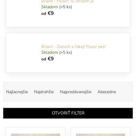
Briard - Pozor! Tu strážim ja
Skladom
(>5 ks)
€9
od
Briard - Zazvoň a čakaj! Pozor pes!
Skladom
(>5 ks)
€9
od
R
a
Najlacnejšie
Najdrahšie
Najpredávanejšie
Abecedne
d
e
n
OTVORIŤ FILTER
i
e
V
p
ý