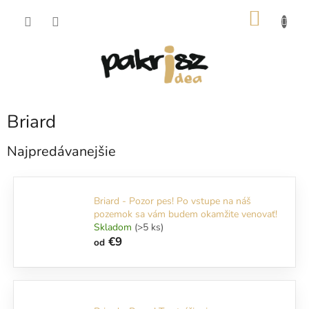
Prejsť
NÁKU
na
obsah
KOŠÍK
Briard
Najpredávanejšie
Briard - Pozor pes! Po vstupe na náš
pozemok sa vám budem okamžite venovať!
Skladom
(>5 ks)
€9
od