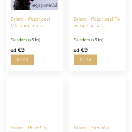
Briard - Pozor pes!
Briard - Pozor pes! Po
Môj dom, moje
vstupe na náš
pravidlá!
pozemok sa vám
budem okamžite
Skladom
(>5 ks)
Skladom
(>5 ks)
venovať!
€9
€9
od
od
DETAIL
DETAIL
Briard - Pozor! Tu
Briard - Zazvoň a