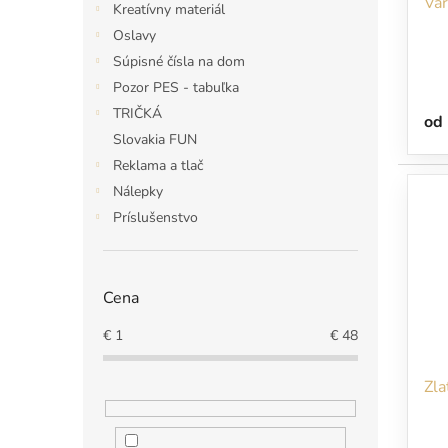
Var
k
o
Kreatívny materiál
t
v
Oslavy
o
Súpisné čísla na dom
v
Pozor PES - tabuľka
TRIČKÁ
od
Slovakia FUN
Reklama a tlač
Nálepky
Príslušenstvo
Cena
€
1
€
48
Zla