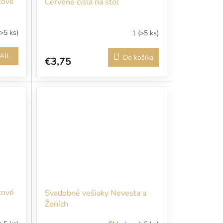
kové
Červené čísla na stôl
(>5 ks)
1
(>5 ks)
AIL
Do košíka
€3,75
kové
Svadobné vešiaky Nevesta a
Ženích