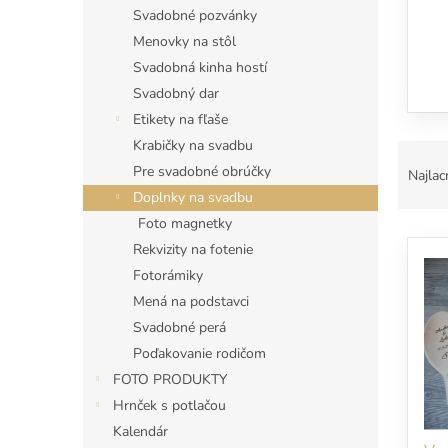
Svadobné pozvánky
Menovky na stôl
Svadobná kinha hostí
Svadobný dar
Etikety na fľaše
Krabičky na svadbu
R
a
Pre svadobné obrúčky
Najlac
d
Doplnky na svadbu
e
Foto magnetky
V
n
Rekvizity na fotenie
ý
i
Fotorámiky
p
e
i
p
Mená na podstavci
s
r
Svadobné perá
p
o
Poďakovanie rodičom
r
d
FOTO PRODUKTY
o
u
Hrnček s potlačou
d
k
Kalendár
u
t