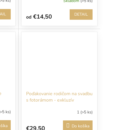
(>5 ks)
Skladom
(>5 ks)
AIL
DETAIL
€14,50
od
e
Poďakovanie rodičom na svadbu
s fotorámom - exkluzív
(>5 ks)
1
(>5 ks)
šíka
Do košíka
€29,50