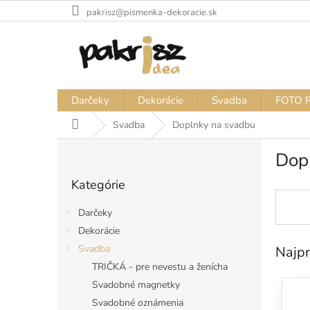
Prejsť
pakrisz@pismenka-dekoracie.sk
na
obsah
Darčeky
Dekorácie
Svadba
FOTO 
Domov
Svadba
Doplnky na svadbu
B
Dop
o
Preskočiť
č
Kategórie
kategórie
n
ý
Darčeky
p
Dekorácie
a
Svadba
Najpr
n
e
TRIČKÁ - pre nevestu a ženícha
l
Svadobné magnetky
Svadobné oznámenia