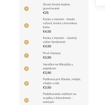
Strom života hodiny
gravírované
€25
Kocky s menom - bledo
ružová, kocka s korunkou
biela
€4,50
Kocky s menom - vlastný
výber farebnosti
€4,50
Prvé Vianoce
€3,90
Vareška na Mikuláša s
anjelikom
€3,90
Podkova pre šťastie, vitajte,
vitajte u nás
€3,50
Poďakovanie rodičom na
svadbu s fotorámom -
exkluzív