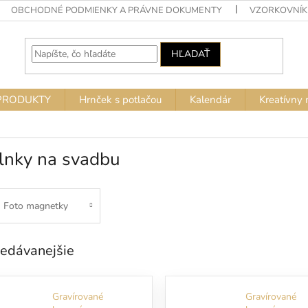
OBCHODNÉ PODMIENKY A PRÁVNE DOKUMENTY
VZORKOVNÍK
HĽADAŤ
PRODUKTY
Hrnček s potlačou
Kalendár
Kreatívny 
lnky na svadbu
Foto magnetky
edávanejšie
Gravírované
Gravírované