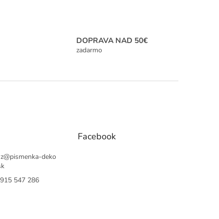
DOPRAVA NAD 50€
zadarmo
Facebook
sz
@
pismenka-deko
sk
915 547 286