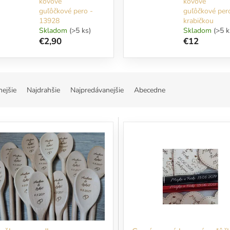
kovové
kovové
guľôčkové pero -
guľôčkové per
13928
krabičkou
Skladom
(>5 ks)
Skladom
(>5 k
€2,90
€12
nejšie
Najdrahšie
Najpredávanejšie
Abecedne