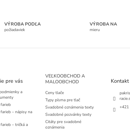
VÝROBA PODĽA
VÝROBA NA
požiadaviek
mieru
VEĽKOOBCHOD A
ie pre vás
Kontakt
MALOOBCHOD
podmienky a
Ceny tlače
pakri
kumenty
racie.
Typy písma pre tlač
farieb
+421 
Svadobné oznámenia texty
farieb – nápisy na
Svadobné pozvánky texty
Citáty pre svadobné
farieb – tričká a
oznámenia