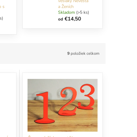
vešiaky Nevesta
o s
a Ženích
Skladom
(>5 ks)
s)
€14,50
od
9
položiek celkom