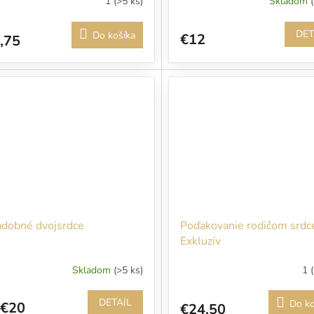
1
(>5 ks)
Skladom
DET
Do košíka
€12
,75
dobné dvojsrdce
Poďakovanie rodičom srdc
Exkluzív
Skladom
(>5 ks)
1
DETAIL
Do ko
€20
€24,50