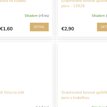
eška na svadbu
Gravírované kovové guľôč
pero - 13928
Skladom
(>5 ks)
Skladom
DETAIL
DET
€1,60
€2,90
té čísla na stôl
Gravírované kovové guľôč
pero s krabičkou