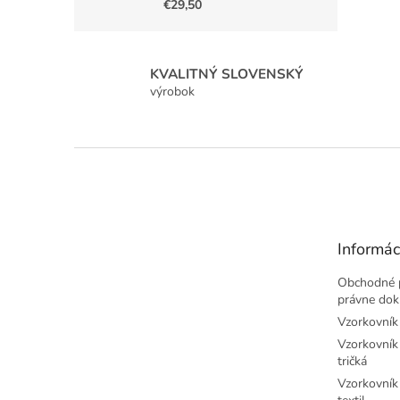
€29,50
KVALITNÝ SLOVENSKÝ
výrobok
Z
á
p
ä
t
Informác
i
e
Obchodné 
právne do
Vzorkovník 
Vzorkovník 
tričká
Vzorkovník 