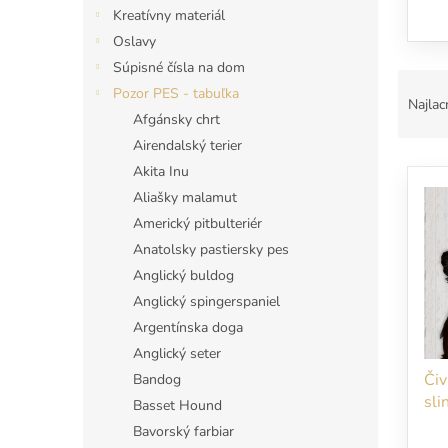
Kreatívny materiál
Oslavy
Súpisné čísla na dom
R
Pozor PES - tabuľka
a
Najlac
Afgánsky chrt
d
e
Airendalský terier
V
n
Akita Inu
ý
i
Aliašky malamut
p
e
Americký pitbulteriér
i
p
Anatolsky pastiersky pes
s
r
p
o
Anglický buldog
r
d
Anglický spingerspaniel
o
u
Argentínska doga
d
k
Anglický seter
u
t
Čiv
Bandog
k
o
sli
t
Basset Hound
v
vst
o
Bavorský farbiar