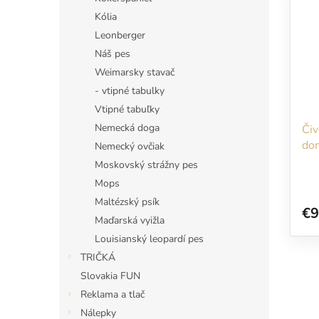
Kólia
Leonberger
Náš pes
Weimarsky stavač
- vtipné tabulky
Vtipné tabuľky
Nemecká doga
Čiv
dom
Nemecký ovčiak
Moskovský strážny pes
Mops
Maltézský psík
€9
Maďarská vyižla
Louisianský leopardí pes
TRIČKÁ
Slovakia FUN
Reklama a tlač
Nálepky