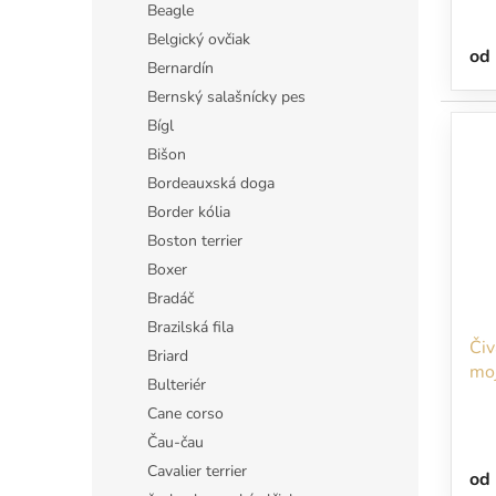
v
Beagle
Belgický ovčiak
od
Bernardín
Bernský salašnícky pes
Bígl
Bišon
Bordeauxská doga
Border kólia
Boston terrier
Boxer
Bradáč
Brazilská fila
Čiv
Briard
moj
Bulteriér
Cane corso
Čau-čau
Cavalier terrier
od