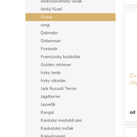
československý vlčiak
český fúzač
čivava
corgi
Dalmatin
Doberman
Foxteriér
Francúzsky buldoček
Golden retriever
Írsky teriér
Čiv
Írsky vlkodav
chl
Jack Russell Terrier
vst
Jagdterrier
Jazvečík
od
Kangal
Karelský medvědí pes
Kaukazský ovčiak
Kokeršpaniel