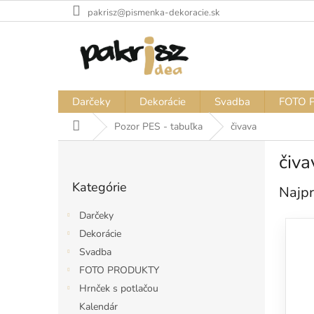
Prejsť
pakrisz@pismenka-dekoracie.sk
na
obsah
Darčeky
Dekorácie
Svadba
FOTO 
Domov
Pozor PES - tabuľka
čivava
B
čiva
o
Preskočiť
č
Kategórie
kategórie
Najpr
n
ý
Darčeky
p
Dekorácie
a
Svadba
n
e
FOTO PRODUKTY
l
Hrnček s potlačou
Kalendár