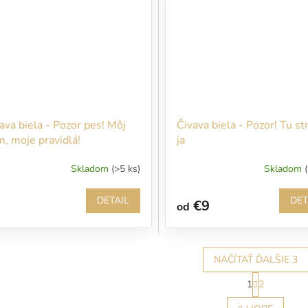
ava biela - Pozor pes! Môj
Čivava biela - Pozor! Tu st
, moje pravidlá!
ja
Skladom
(>5 ks)
Skladom
DETAIL
DET
€9
od
NAČÍTAŤ ĎALŠIE 3
S
1
2
t
O
r
v