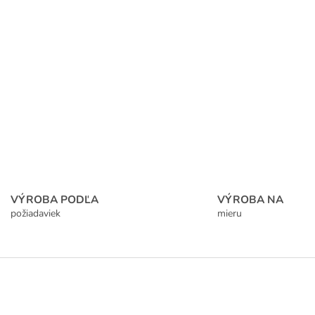
VÝROBA PODĽA
VÝROBA NA
požiadaviek
mieru