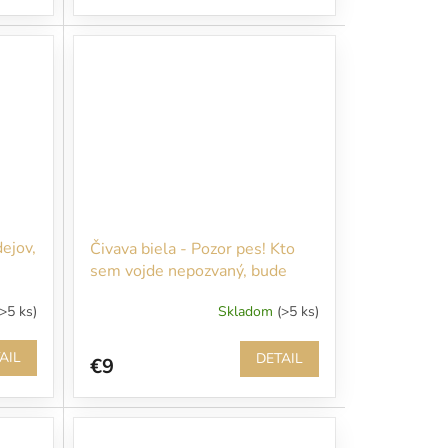
dejov,
Čivava biela - Pozor pes! Kto
sem vojde nepozvaný, bude
rýchlo pohryzený!
(>5 ks)
Skladom
(>5 ks)
AIL
DETAIL
€9