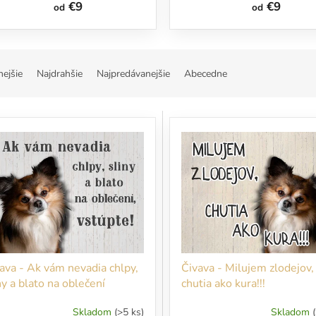
€9
€9
od
od
nejšie
Najdrahšie
Najpredávanejšie
Abecedne
ava - Ak vám nevadia chlpy,
Čivava - Milujem zlodejov,
ny a blato na oblečení
chutia ako kura!!!
úpte!
Skladom
(>5 ks)
Skladom