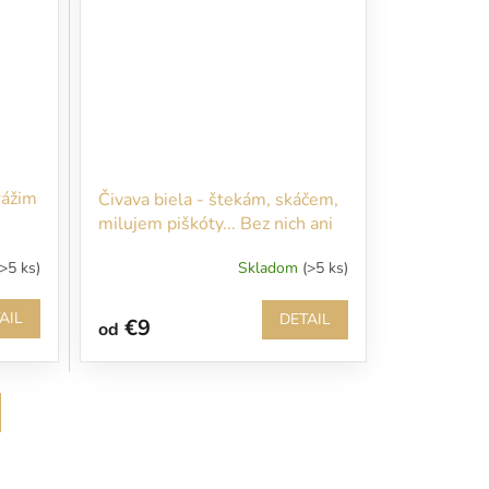
rážim
Čivava biela - štekám, skáčem,
milujem piškóty... Bez nich ani
nevstupujte!!!
(>5 ks)
Skladom
(>5 ks)
AIL
DETAIL
€9
od