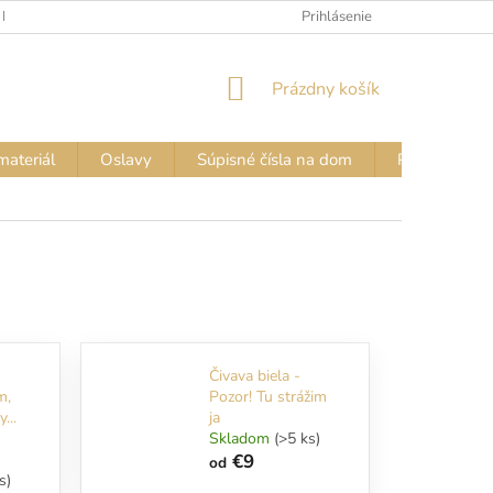
 FARIEB
VZORKOVNÍK FARIEB – NÁPISY NA TRIČKÁ
Prihlásenie
VZORKOVN
NÁKUPNÝ
Prázdny košík
KOŠÍK
materiál
Oslavy
Súpisné čísla na dom
Pozor PES - 
Čivava biela -
m,
Pozor! Tu strážim
...
ja
Skladom
(>5 ks)
€9
od
s)