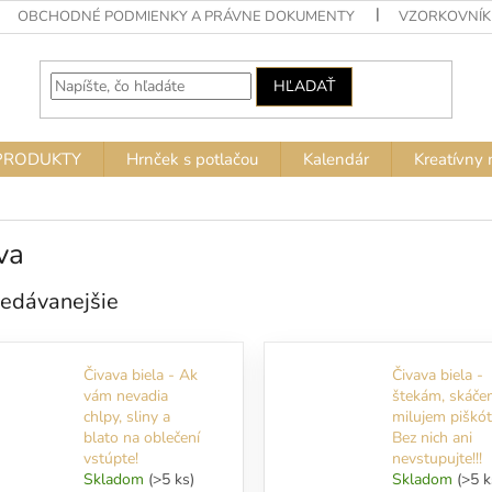
OBCHODNÉ PODMIENKY A PRÁVNE DOKUMENTY
VZORKOVNÍK
HĽADAŤ
PRODUKTY
Hrnček s potlačou
Kalendár
Kreatívny 
va
edávanejšie
Čivava biela - Ak
Čivava biela -
vám nevadia
štekám, skáče
chlpy, sliny a
milujem piškóty
blato na oblečení
Bez nich ani
vstúpte!
nevstupujte!!!
Skladom
(>5 ks)
Skladom
(>5 k