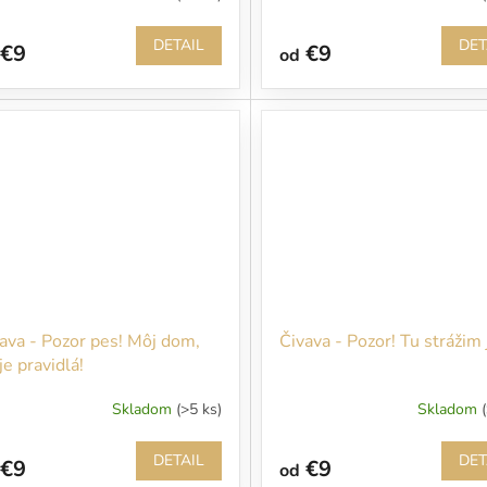
DETAIL
DET
€9
€9
od
ava - Pozor pes! Môj dom,
Čivava - Pozor! Tu strážim 
e pravidlá!
Skladom
(>5 ks)
Skladom
DETAIL
DET
€9
€9
od