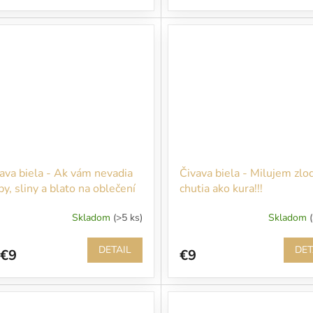
ava biela - Ak vám nevadia
Čivava biela - Milujem zlo
py, sliny a blato na oblečení
chutia ako kura!!!
úpte!
Skladom
(>5 ks)
Skladom
DETAIL
DET
€9
€9