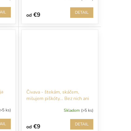
AIL
DETAIL
€9
od
ja
Čivava - štekám, skáčem,
milujem piškóty... Bez nich ani
nevstupujte!!!
(>5 ks)
Skladom
(>5 ks)
AIL
DETAIL
€9
od