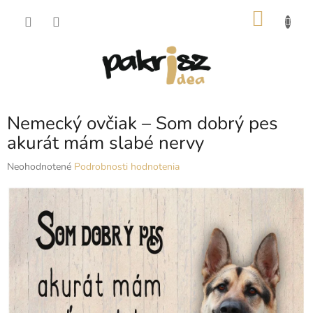
Prejsť
NÁKU
na
obsah
KOŠÍK
Nemecký ovčiak – Som dobrý pes
akurát mám slabé nervy
Priemerné
Neohodnotené
Podrobnosti hodnotenia
hodnotenie
produktu
je
0,0
z
5
hviezdičiek.