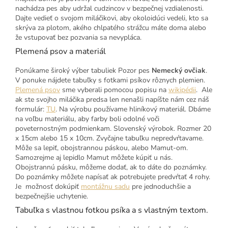
nachádza pes aby udržal cudzincov v bezpečnej vzdialenosti.
Dajte vedieť o svojom miláčikovi, aby okoloidúci vedeli, kto sa
skrýva za plotom, akého chlpatého strážcu máte doma alebo
že vstupovať bez pozvania sa nevypláca.
Plemená psov a materiál
Ponúkame široký výber tabuliek Pozor pes
Nemecký ovčiak
.
V ponuke nájdete tabuľky s fotkami psíkov rôznych plemien.
Plemená psov
sme vyberali pomocou popisu na
wikipédii
. Ale
ak ste svojho miláčika predsa len nenašli napíšte nám cez náš
formulár:
TU
. Na výrobu používame hliníkový materiál. Dbáme
na voľbu materiálu, aby farby boli odolné voči
poveternostným podmienkam. Slovenský výrobok. Rozmer 20
x 15cm alebo 15 x 10cm. Zvyčajne tabuľku nepredvŕtavame.
Môže sa lepiť, obojstrannou páskou, alebo Mamut-om.
Samozrejme aj lepidlo Mamut môžete kúpiť u nás.
Obojstrannú pásku, môžeme dodať, ak to dáte do poznámky.
Do poznámky môžete napísať ak potrebujete predvŕtať 4 rohy.
Je možnosť dokúpiť
montážnu sadu
pre jednoduchšie a
bezpečnejšie uchytenie.
Tabuľka s vlastnou fotkou psíka a s vlastným textom.