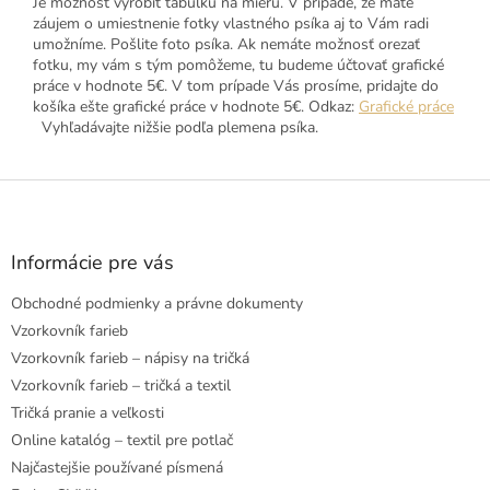
Je možnosť vyrobiť tabuľku na mieru. V prípade, že máte
záujem o umiestnenie fotky vlastného psíka aj to Vám radi
umožníme. Pošlite foto psíka. Ak nemáte možnosť orezať
fotku, my vám s tým pomôžeme, tu budeme účtovať grafické
práce v hodnote 5€. V tom prípade Vás prosíme, pridajte do
košíka ešte grafické práce v hodnote 5€. Odkaz:
Grafické práce
Vyhľadávajte nižšie podľa plemena psíka.
Z
á
p
ä
Informácie pre vás
t
Obchodné podmienky a právne dokumenty
i
e
Vzorkovník farieb
Vzorkovník farieb – nápisy na tričká
Vzorkovník farieb – tričká a textil
Tričká pranie a veľkosti
Online katalóg – textil pre potlač
Najčastejšie používané písmená