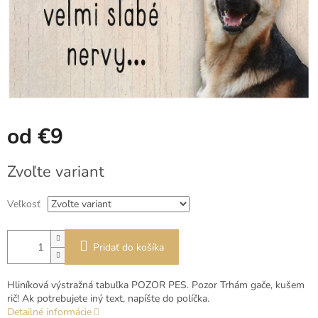
od
€9
Jednotková
Zvoľte variant
cena:
Veľkosť
Pridať do košíka
Hliníková výstražná tabuľka POZOR PES. Pozor Trhám gače, kušem
rič! Ak potrebujete iný text, napíšte do políčka.
Detailné informácie