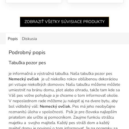
ZOBRAZIŤ VŠETKY SÚVISIACE PRODUKTY
Popis
Diskusia
Podrobný popis
Tabuľka pozor pes
je informačná a výstražná tabuľka. Naša tabuľka pozor pes
Nemecký ovčiak
je už niekoľko rokov obľúbenou dekoráciou
pri vstupe niekoľkých domovov. Našu tabuľku môžeme môžete
umiestniť na bránu domu, plot alebo ohradu, takže tam kde sa
Váš pes voľne pohybuje a je chceme o tom informovať okolie.
V neposlednom rade môžeme ju nalepiť aj na dvere bytu, aby
bol viditeľný váš:
Nemecký ovčiak
.
Pes má jeho neobyčajne
rozmanitú úloha v spoločnosti. Psík je pre človeka najlepším
priateľom ale určite aj pomocníkom. Zaujme funkciu strážcu
majetku a svojho majiteľa. Každý pes stráži dom a každý
majiteľ domu je povinný o tom informovať, že na pozemku sa