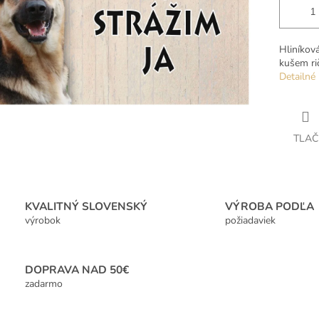
Hliníkov
kušem rič
Detailné 
TLAČ
KVALITNÝ SLOVENSKÝ
VÝROBA PODĽA
výrobok
požiadaviek
DOPRAVA NAD 50€
zadarmo