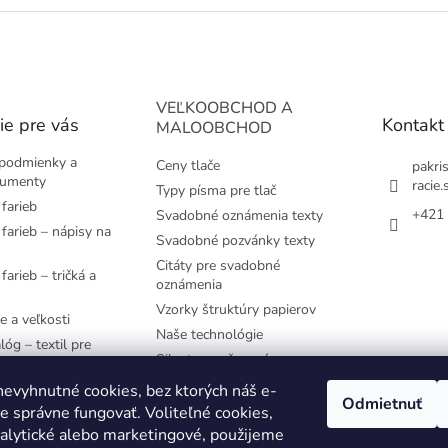
VEĽKOOBCHOD A
ie pre vás
Kontakt
MALOOBCHOD
podmienky a
Ceny tlače
pakri
kumenty
racie.
Typy písma pre tlač
farieb
+421 
Svadobné oznámenia texty
farieb – nápisy na
Svadobné pozvánky texty
Citáty pre svadobné
farieb – tričká a
oznámenia
Vzorky štruktúry papierov
e a veľkosti
Naše technológie
lóg – textil pre
Siluety pre časovú os
e používané
evyhnutné cookies, bez ktorých náš e-
Odmietnuť
 správne fungovať. Voliteľné cookies,
YK
nalytické alebo marketingové, použijeme