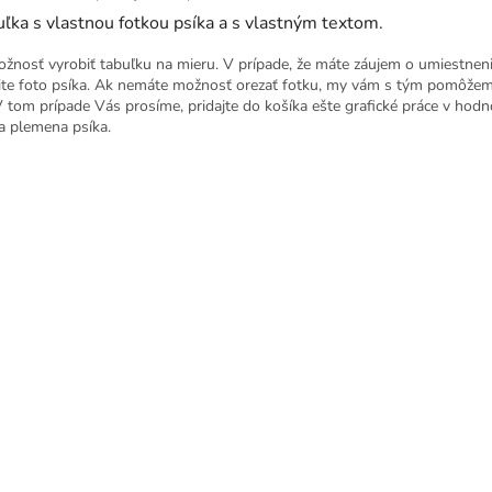
ľka s vlastnou fotkou psíka a s vlastným textom.
ožnosť vyrobiť tabuľku na mieru. V prípade, že máte záujem o umiestnen
ite foto psíka. Ak nemáte možnosť orezať fotku, my vám s tým pomôžem
V tom prípade Vás prosíme, pridajte do košíka ešte grafické práce v hod
a plemena psíka.