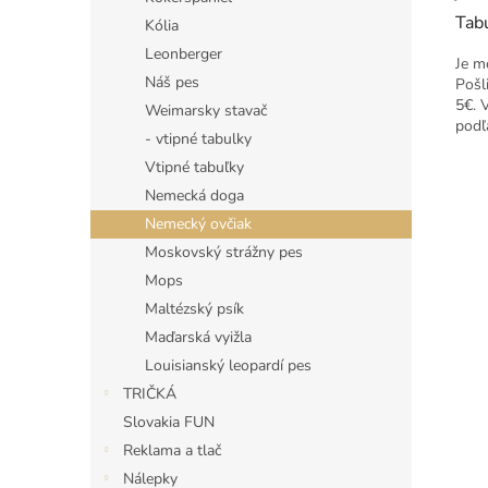
Tabu
Kólia
Leonberger
Je m
Náš pes
Pošl
5€. 
Weimarsky stavač
podľ
- vtipné tabulky
Vtipné tabuľky
Nemecká doga
Nemecký ovčiak
Moskovský strážny pes
Mops
Maltézský psík
Maďarská vyižla
Louisianský leopardí pes
TRIČKÁ
Slovakia FUN
Reklama a tlač
Nálepky