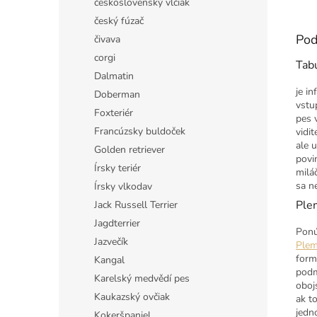
československý vlčiak
český fúzač
Pod
čivava
corgi
Tab
Dalmatin
je i
Doberman
vstu
Foxteriér
pes 
Francúzsky buldoček
vidit
ale 
Golden retriever
povi
Írsky teriér
milá
sa n
Írsky vlkodav
Ple
Jack Russell Terrier
Jagdterrier
Ponú
Jazvečík
Plem
form
Kangal
podm
Karelský medvědí pes
oboj
Kaukazský ovčiak
ak t
jedn
Kokeršpaniel