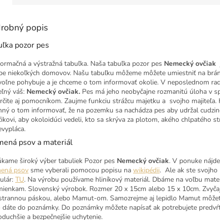
robný popis
uľka pozor pes
nformačná a výstražná tabuľka. Naša tabuľka pozor pes
Nemecký ovčiak
pe niekoľkých domovov. Našu tabuľku môžeme môžete umiestniť na brán
voľne pohybuje a je chceme o tom informovať okolie. V neposlednom rade
eľný váš:
Nemecký ovčiak
.
Pes má jeho neobyčajne rozmanitú úloha v spo
určite aj pomocníkom. Zaujme funkciu strážcu majetku a svojho majiteľa.
nný o tom informovať, že na pozemku sa nachádza pes aby udržal cudzinc
čikovi, aby okoloidúci vedeli, kto sa skrýva za plotom, akého chlpatého 
evypláca.
mená psov a materiál
kame široký výber tabuliek Pozor pes
Nemecký ovčiak
. V ponuke nájde
ená psov
sme vyberali pomocou popisu na
wikipédii
. Ale ak ste svojho
ulár:
TU
. Na výrobu používame hliníkový materiál. Dbáme na voľbu mater
ienkam. Slovenský výrobok. Rozmer 20 x 15cm alebo 15 x 10cm. Zvyčajn
strannou páskou, alebo Mamut-om. Samozrejme aj lepidlo Mamut môžet
o dáte do poznámky. Do poznámky môžete napísať ak potrebujete predvŕ
oduchšie a bezpečnejšie uchytenie.