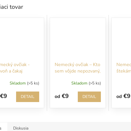
iaci tovar
ecký ovčiak -
Nemecký ovčiak – Kto
Nemeck
voň a čakaj
sem vôjde nepozvaný,
štekám
bude rýchlo
miluje
Skladom
(>5 ks)
Skladom
(>5 ks)
pohryzený
nich an
€9
€9
€9
od
od
DETAIL
DETAIL
s
Diskusia