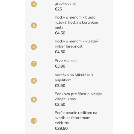
gravírované
€25
Kocky s menom - bledo
ružová, kocka s korunkou
biela
€4,50
Kocky s menom - vlastný
výber farebnosti
€4,50
Prvé Vianoce
€3,90
Vareška na Mikuláša s
anjelikom
€3,90
Podkova pre šťastie, vitajte,
vitajte u nás
€3,50
Poďakovanie rodičom na
svadbu s fotorámom -
exkluzív
€29,50