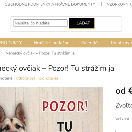
OBCHODNÉ PODMIENKY A PRÁVNE DOKUMENTY
VZORKOVNÍK
HĽADAŤ
PRODUKTY
Hrnček s potlačou
Kalendár
Kreatívny 
Nemecký ovčiak – Pozor! Tu strážim ja
cký ovčiak – Pozor! Tu strážim ja
né
notené
Podrobnosti hodnotenia
nie
od
u
Jednotko
Zvoľt
cena:
ek.
Veľkosť