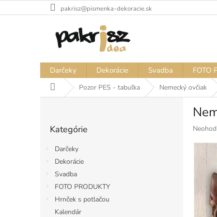
Prejsť
pakrisz@pismenka-dekoracie.sk
na
obsah
Darčeky
Dekorácie
Svadba
FOTO 
Domov
Pozor PES - tabuľka
Nemecký ovčiak
B
Neme
o
Preskočiť
č
Kategórie
Priemer
Neohod
kategórie
n
hodnote
ý
produkt
Darčeky
p
je
Dekorácie
a
0,0
Svadba
z
n
5
e
FOTO PRODUKTY
hviezdiči
l
Hrnček s potlačou
Kalendár