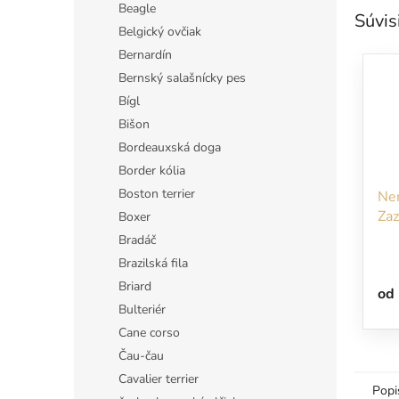
Beagle
Súvis
Belgický ovčiak
Bernardín
Bernský salašnícky pes
Bígl
Bišon
Bordeauxská doga
Border kólia
Boston terrier
Nem
Zaz
Boxer
Bradáč
Brazilská fila
Briard
od
Bulteriér
Cane corso
Čau-čau
Cavalier terrier
Popi