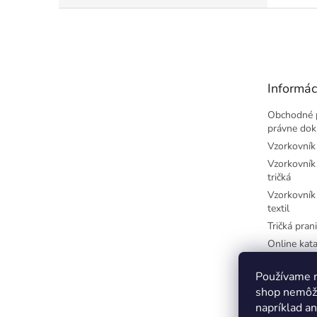
Z
á
p
ä
t
Informác
i
e
Obchodné 
právne do
Vzorkovník 
Vzorkovník 
tričká
Vzorkovník 
textil
Tričká prani
Online kata
potlač
Najčastejši
Používame n
písmená
shop nemôže
Farby-CM
napríklad a