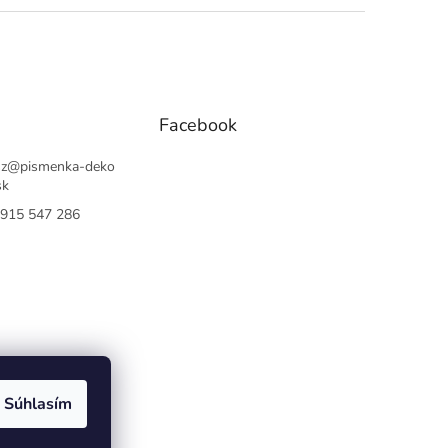
Facebook
sz
@
pismenka-deko
sk
915 547 286
Súhlasím