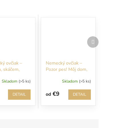
Ďalší
produkt
ý ovčiak –
Nemecký ovčiak –
, skáčem,
Pozor pes! Môj dom,
m piškóty… Bez
moje pravidlá!
Skladom
(>5 ks)
Skladom
(>5 ks)
i nevstupujte!!!
€9
od
DETAIL
DETAIL