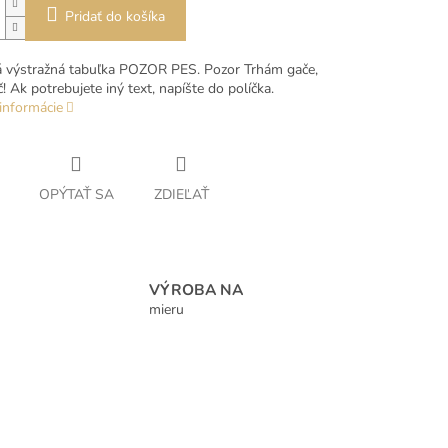
Pridať do košíka
á výstražná tabuľka POZOR PES. Pozor Trhám gače,
! Ak potrebujete iný text, napíšte do políčka.
informácie
OPÝTAŤ SA
ZDIEĽAŤ
VÝROBA NA
mieru