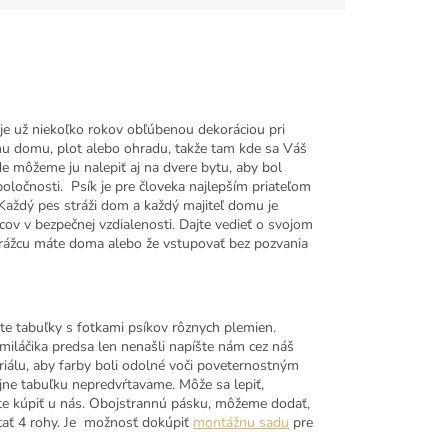
je už niekoľko rokov obľúbenou dekoráciou pri
u domu, plot alebo ohradu, takže tam kde sa Váš
 môžeme ju nalepiť aj na dvere bytu, aby bol
ločnosti. Psík je pre človeka najlepším priateľom
 Každý pes stráži dom a každý majiteľ domu je
ov v bezpečnej vzdialenosti. Dajte vedieť o svojom
strážcu máte doma alebo že vstupovať bez pozvania
te tabuľky s fotkami psíkov rôznych plemien.
 miláčika predsa len nenašli napíšte nám cez náš
iálu, aby farby boli odolné voči poveternostným
e tabuľku nepredvŕtavame. Môže sa lepiť,
e kúpiť u nás. Obojstrannú pásku, môžeme dodať,
tať 4 rohy. Je možnosť dokúpiť
montážnu sadu
pre