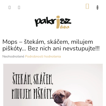
Prejsť
NÁKU
na
obsah
KOŠÍK
Mops – štekám, skáčem, milujem
piškóty… Bez nich ani nevstupujte!!!
Priemerné
Neohodnotené
Podrobnosti hodnotenia
hodnotenie
produktu
je
0,0
z
5
hviezdičiek.