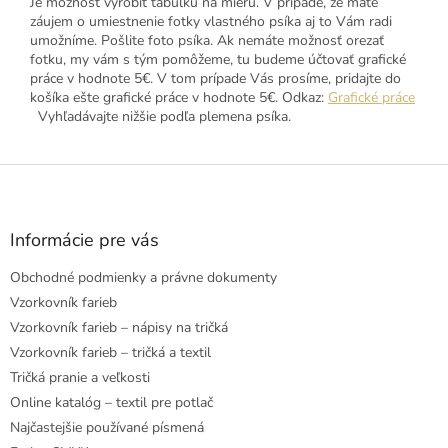
Je možnosť vyrobiť tabuľku na mieru. V prípade, že máte
záujem o umiestnenie fotky vlastného psíka aj to Vám radi
umožníme. Pošlite foto psíka. Ak nemáte možnosť orezať
fotku, my vám s tým pomôžeme, tu budeme účtovať grafické
práce v hodnote 5€. V tom prípade Vás prosíme, pridajte do
košíka ešte grafické práce v hodnote 5€. Odkaz:
Grafické práce
Vyhľadávajte nižšie podľa plemena psíka.
Z
á
p
ä
Informácie pre vás
t
Obchodné podmienky a právne dokumenty
i
e
Vzorkovník farieb
Vzorkovník farieb – nápisy na tričká
Vzorkovník farieb – tričká a textil
Tričká pranie a veľkosti
Online katalóg – textil pre potlač
Najčastejšie používané písmená