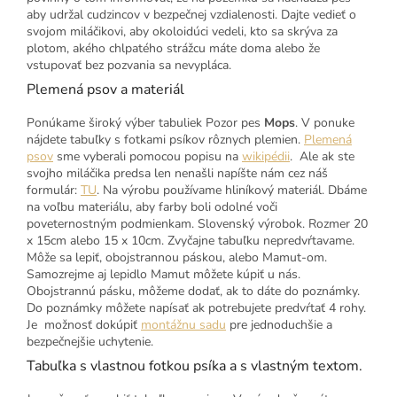
aby udržal cudzincov v bezpečnej vzdialenosti. Dajte vedieť o
svojom miláčikovi, aby okoloidúci vedeli, kto sa skrýva za
plotom, akého chlpatého strážcu máte doma alebo že
vstupovať bez pozvania sa nevypláca.
Plemená psov a materiál
Ponúkame široký výber tabuliek Pozor pes
Mops
. V ponuke
nájdete tabuľky s fotkami psíkov rôznych plemien.
Plemená
psov
sme vyberali pomocou popisu na
wikipédii
. Ale ak ste
svojho miláčika predsa len nenašli napíšte nám cez náš
formulár:
TU
. Na výrobu používame hliníkový materiál. Dbáme
na voľbu materiálu, aby farby boli odolné voči
poveternostným podmienkam. Slovenský výrobok. Rozmer 20
x 15cm alebo 15 x 10cm. Zvyčajne tabuľku nepredvŕtavame.
Môže sa lepiť, obojstrannou páskou, alebo Mamut-om.
Samozrejme aj lepidlo Mamut môžete kúpiť u nás.
Obojstrannú pásku, môžeme dodať, ak to dáte do poznámky.
Do poznámky môžete napísať ak potrebujete predvŕtať 4 rohy.
Je možnosť dokúpiť
montážnu sadu
pre jednoduchšie a
bezpečnejšie uchytenie.
Tabuľka s vlastnou fotkou psíka a s vlastným textom.