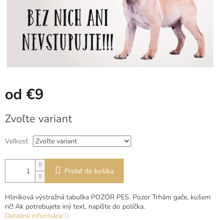
od
€9
Jednotková
Zvoľte variant
cena:
Veľkosť
Pridať do košíka
Hliníková výstražná tabuľka POZOR PES. Pozor Trhám gače, kušem
rič! Ak potrebujete iný text, napíšte do políčka.
Detailné informácie