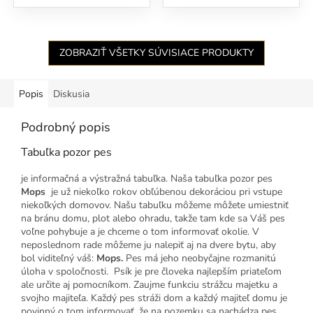
ZOBRAZIŤ VŠETKY SÚVISIACE PRODUKTY
Popis
Diskusia
Podrobný popis
Tabuľka pozor pes
je informačná a výstražná tabuľka. Naša tabuľka pozor pes
Mops
je už niekoľko rokov obľúbenou dekoráciou pri vstupe
niekoľkých domovov. Našu tabuľku môžeme môžete umiestniť
na bránu domu, plot alebo ohradu, takže tam kde sa Váš pes
voľne pohybuje a je chceme o tom informovať okolie. V
neposlednom rade môžeme ju nalepiť aj na dvere bytu, aby
bol viditeľný váš:
Mops
.
Pes má jeho neobyčajne rozmanitú
úloha v spoločnosti. Psík je pre človeka najlepším priateľom
ale určite aj pomocníkom. Zaujme funkciu strážcu majetku a
svojho majiteľa. Každý pes stráži dom a každý majiteľ domu je
povinný o tom informovať, že na pozemku sa nachádza pes