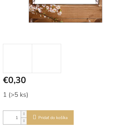
€0,30
Jednotková
1
(>5 ks)
cena:
Pridať do košíka