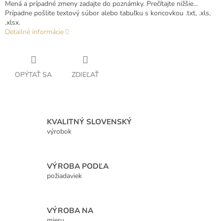
Mená a prípadné zmeny zadajte do poznámky. Prečítajte nižšie...
Prípadne pošlite textový súbor alebo tabuľku s koncovkou .txt, .xls,
.xlsx.
Detailné informácie
OPÝTAŤ SA
ZDIEĽAŤ
KVALITNÝ SLOVENSKÝ
výrobok
VÝROBA PODĽA
požiadaviek
VÝROBA NA
mieru