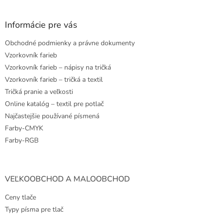
á
p
ä
Informácie pre vás
t
Obchodné podmienky a právne dokumenty
i
e
Vzorkovník farieb
Vzorkovník farieb – nápisy na tričká
Vzorkovník farieb – tričká a textil
Tričká pranie a veľkosti
Online katalóg – textil pre potlač
Najčastejšie používané písmená
Farby-CMYK
Farby-RGB
VEĽKOOBCHOD A MALOOBCHOD
Ceny tlače
Typy písma pre tlač