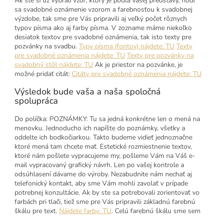
Ak ste si už vybrali vzor, ktorý je podľa vašej predstavy, hodí
sa svadobné oznámenie vzorom a farebnosťou k svadobnej
výzdobe, tak sme pre Vás pripravili aj veľký počet rôznych
typov písma ako aj farby písma. V zozname máme niekoľko
desiatok textov pre svadobné oznámenia, tak isto texty pre
pozvánky na svadbu.
Typy písma (fontov) nájdete: TU
Texty
pre svadobné oznámenia nájdete: TU
Texty pre pozvánky na
svadobný stôl nájdete: TU
Ak je priestor na pozvánke, je
možné pridať citát:
Citáty pre svadobné oznámenia nájdete: TU
Výsledok bude vaša a naša spoločná
spolupráca
Do políčka: POZNÁMKY: Tu sa jedná konkrétne len o mená na
menovku. Jednoducho ich napíšte do poznámky, všetky a
oddelte ich bodkočiarkou. Takto budeme vidieť jednoznačne
ktoré mená tam chcete mať. Estetické rozmiestnenie textov,
ktoré nám pošlete vypracujeme my, pošleme Vám na Váš e-
mail vypracovaný grafický návrh. Len po vašej kontrole a
odsúhlasení dávame do výroby. Nezabudnite nám nechať aj
telefonický kontakt, aby sme Vám mohli zavolať v prípade
potrebnej konzultácie. Ak by ste sa potrebovali zorientovať vo
farbách pri tlači, tiež sme pre Vás pripravili základnú farebnú
škálu pre text.
Nájdete farby: TU
. Celú farebnú škálu sme sem