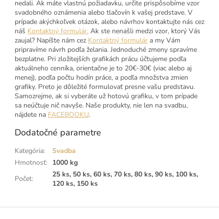
nedali. Ak máte vlastnú požiadavku, určite prispôsobíme vzor
svadobného oznámenia alebo tlačovín k vašej predstave. V
prípade akýchkoľvek otázok, alebo návrhov kontaktujte nás cez
náš
Kontaktný formulár.
Ak ste nenašli medzi vzor, ktorý Vás
zaujal? Napíšte nám cez
Kontaktný formulár
a my Vám
pripravíme návrh podľa želania. Jednoduché zmeny spravíme
bezplatne. Pri zložitejších grafikách prácu účtujeme podľa
aktuálneho cenníka, orientačne je to 20€-30€ (viac alebo aj
menej), podľa počtu hodín práce, a podľa množstva zmien
grafiky. Preto je dôležité formulovať presne vašu predstavu.
Samozrejme, ak si vyberáte už hotovú grafiku, v tom prípade
sa neúčtuje nič navyše. Naše produkty, nie len na svadbu,
nájdete na
FACEBOOKU
.
Dodatočné parametre
Kategória
:
Svadba
Hmotnosť
:
1000 kg
25 ks, 50 ks, 60 ks, 70 ks, 80 ks, 90 ks, 100 ks,
Počet
:
120 ks, 150 ks
Z