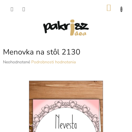
Prejsť
NÁKU
na
obsah
KOŠÍK
Menovka na stôl 2130
Priemerné
Neohodnotené
Podrobnosti hodnotenia
hodnotenie
produktu
je
0,0
z
5
hviezdičiek.