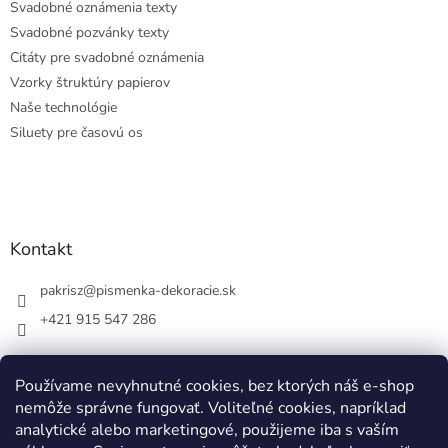
Svadobné oznámenia texty
Svadobné pozvánky texty
Citáty pre svadobné oznámenia
Vzorky štruktúry papierov
Naše technológie
Siluety pre časovú os
Kontakt
pakrisz
@
pismenka-dekoracie.sk
+421 915 547 286
Používame nevyhnutné cookies, bez ktorých náš e-shop
nemôže správne fungovať. Voliteľné cookies, napríklad
Facebook
analytické alebo marketingové, použijeme iba s vaším