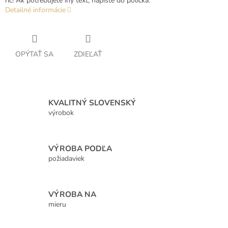
rič! Ak potrebujete iný text, napíšte do políčka.
Detailné informácie
OPÝTAŤ SA
ZDIEĽAŤ
KVALITNÝ SLOVENSKÝ
výrobok
VÝROBA PODĽA
požiadaviek
VÝROBA NA
mieru