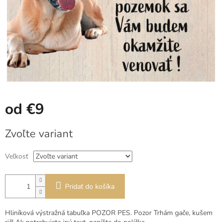
od
€9
Jednotková
Zvoľte variant
cena:
Veľkosť
Pridať do košíka
Hliníková výstražná tabuľka POZOR PES. Pozor Trhám gače, kušem