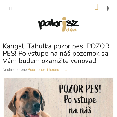
Prejsť
NÁKU
na
obsah
KOŠÍK
Kangal. Tabuľka pozor pes. POZOR
PES! Po vstupe na náš pozemok sa
Vám budem okamžite venovať!
Priemerné
Neohodnotené
Podrobnosti hodnotenia
hodnotenie
produktu
je
0,0
z
5
hviezdičiek.