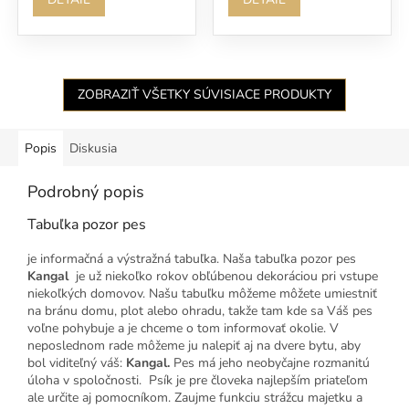
ZOBRAZIŤ VŠETKY SÚVISIACE PRODUKTY
Popis
Diskusia
Podrobný popis
Tabuľka pozor pes
je informačná a výstražná tabuľka. Naša tabuľka pozor pes
Kangal
je už niekoľko rokov obľúbenou dekoráciou pri vstupe
niekoľkých domovov. Našu tabuľku môžeme môžete umiestniť
na bránu domu, plot alebo ohradu, takže tam kde sa Váš pes
voľne pohybuje a je chceme o tom informovať okolie. V
neposlednom rade môžeme ju nalepiť aj na dvere bytu, aby
bol viditeľný váš:
Kangal.
Pes má jeho neobyčajne rozmanitú
úloha v spoločnosti. Psík je pre človeka najlepším priateľom
ale určite aj pomocníkom. Zaujme funkciu strážcu majetku a