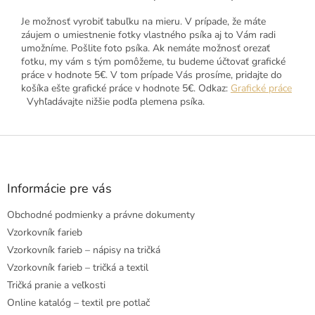
Je možnosť vyrobiť tabuľku na mieru. V prípade, že máte
záujem o umiestnenie fotky vlastného psíka aj to Vám radi
umožníme. Pošlite foto psíka. Ak nemáte možnosť orezať
fotku, my vám s tým pomôžeme, tu budeme účtovať grafické
práce v hodnote 5€. V tom prípade Vás prosíme, pridajte do
košíka ešte grafické práce v hodnote 5€. Odkaz:
Grafické práce
Vyhľadávajte nižšie podľa plemena psíka.
Z
á
p
ä
Informácie pre vás
t
Obchodné podmienky a právne dokumenty
i
e
Vzorkovník farieb
Vzorkovník farieb – nápisy na tričká
Vzorkovník farieb – tričká a textil
Tričká pranie a veľkosti
Online katalóg – textil pre potlač