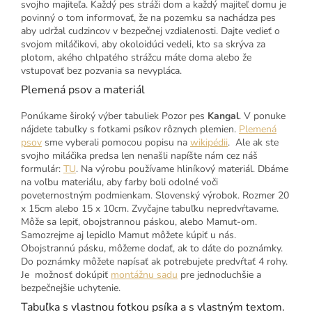
svojho majiteľa. Každý pes stráži dom a každý majiteľ domu je
povinný o tom informovať, že na pozemku sa nachádza pes
aby udržal cudzincov v bezpečnej vzdialenosti. Dajte vedieť o
svojom miláčikovi, aby okoloidúci vedeli, kto sa skrýva za
plotom, akého chlpatého strážcu máte doma alebo že
vstupovať bez pozvania sa nevypláca.
Plemená psov a materiál
Ponúkame široký výber tabuliek Pozor pes
Kangal
. V ponuke
nájdete tabuľky s fotkami psíkov rôznych plemien.
Plemená
psov
sme vyberali pomocou popisu na
wikipédii
. Ale ak ste
svojho miláčika predsa len nenašli napíšte nám cez náš
formulár:
TU
. Na výrobu používame hliníkový materiál. Dbáme
na voľbu materiálu, aby farby boli odolné voči
poveternostným podmienkam. Slovenský výrobok. Rozmer 20
x 15cm alebo 15 x 10cm. Zvyčajne tabuľku nepredvŕtavame.
Môže sa lepiť, obojstrannou páskou, alebo Mamut-om.
Samozrejme aj lepidlo Mamut môžete kúpiť u nás.
Obojstrannú pásku, môžeme dodať, ak to dáte do poznámky.
Do poznámky môžete napísať ak potrebujete predvŕtať 4 rohy.
Je možnosť dokúpiť
montážnu sadu
pre jednoduchšie a
bezpečnejšie uchytenie.
Tabuľka s vlastnou fotkou psíka a s vlastným textom.