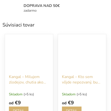
DOPRAVA NAD 50€
zadarmo
Súvisiaci tovar
Kangal – Milujem
Kangal – Kto sem
zlodejov, chutia ako
vôjde nepozvaný, bude
kura
rýchlo pohryzený
Skladom
(>5 ks)
Skladom
(>5 ks)
€9
€9
od
od
DETAIL
DETAIL