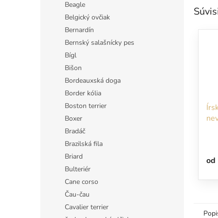
Beagle
Súvis
Belgický ovčiak
Bernardín
Bernský salašnícky pes
Bígl
Bišon
Bordeauxská doga
Border kólia
Boston terrier
Írs
nev
Boxer
bla
Bradáč
vst
Brazilská fila
Briard
od
Bulteriér
Cane corso
Čau-čau
Cavalier terrier
Popi