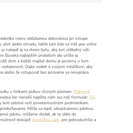
 niekoľko rokov obľúbenou dekoráciou pri vstupe
plot alebo ohradu, takže tam kde sa Váš pes voľne
nalepiť aj na dvere bytu, aby bol viditeľný váš:
 človeka najlepším priateľom ale určite aj
tráži dom a každý majiteľ domu je povinný o tom
zdialenosti. Dajte vedieť o svojom miláčikovi, aby
ma alebo že vstupovať bez pozvania sa nevypláca.
buľky s fotkami psíkov rôznych plemien.
Plemená
 predsa len nenašli napíšte nám cez náš formulár:
TU
.
by boli odolné voči poveternostným podmienkam.
predvŕtavame. Môže sa lepiť, obojstrannou páskou,
annú pásku, môžeme dodať, ak to dáte do
e možnosť dokúpiť
montážnu sadu
pre jednoduchšie a