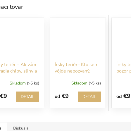
iaci tovar
ky teriér – Ak vám
Írsky teriér– Kto sem
Írsky t
adia chlpy, sliny a
vôjde nepozvaný,
pozor 
to na oblečení
bude rýchlo
PES! P
Skladom
(>5 ks)
Skladom
(>5 ks)
úpte!
pohryzený
náš po
budem
€9
€9
€9
od
od
venova
DETAIL
DETAIL
s
Diskusia