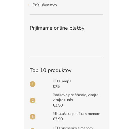
Príslušenstvo
Prijímame online platby
Top 10 produktov
LED lampa
€75
Podkova pre šťastie, vitajte,
vitajte u nás
€3,50
Mikulášska palička s menom
€3,90
LED písmenko s menom