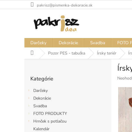
Prejsť
pakrisz@pismenka-dekoracie.sk
na
obsah
Darčeky
Dekorácie
Svadba
FOTO 
Domov
Pozor PES - tabuľka
Írsky teriér
Ír
B
Írsk
o
Preskočiť
č
Kategórie
Priemer
Neohod
kategórie
n
hodnote
ý
produkt
Darčeky
p
je
Dekorácie
a
0,0
Svadba
z
n
5
e
FOTO PRODUKTY
hviezdiči
l
Hrnček s potlačou
Kalendár