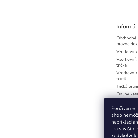
á
p
ä
t
Informác
i
e
Obchodné 
právne do
Vzorkovník 
Vzorkovník 
tričká
Vzorkovník 
textil
Tričká prani
Online kata
potlač
Najčastejši
Používame n
písmená
shop nemôže
Farby-CM
napríklad a
iba s vaším
Farby-RGB
kedykoľvek 