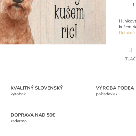
Hliníkov
kušem rič
Detailné 
TLAČ
KVALITNÝ SLOVENSKÝ
VÝROBA PODĽA
výrobok
požiadaviek
DOPRAVA NAD 50€
zadarmo