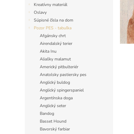
Kreatívny materiál
Oslavy
Súpisné čísla na dom
Pozor PES - tabuľka
Afgánsky chrt
Airendalský terier
Akita Inu
Aliašky malamut
Americký pitbulteriér
Anatolsky pastiersky pes
Anglický buldog
Anglický spingerspaniel
Argentínska doga
Anglický seter
Bandog
Basset Hound
Bavorský farbiar