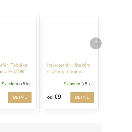
Ďalší
produkt
eriér. Tabuľka
Írsky teriér – štekám,
pes. POZOR
skáčem, milujem
o vstupe na
piškóty… Bez nich ani
Skladom
(>5 ks)
Skladom
(>5 ks)
zemok sa Vám
nevstupujte!!!
 okamžite
€9
od
ť!
DETAIL
DETAIL