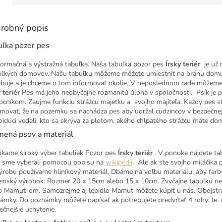
robný popis
uľka pozor pes
nformačná a výstražná tabuľka. Naša tabuľka pozor pes
Írsky teriér
je už
oľkých domovov. Našu tabuľku môžeme môžete umiestniť na bránu domu, 
buje a je chceme o tom informovať okolie. V neposlednom rade môžeme ju 
 teriér
Pes má jeho neobyčajne rozmanitú úloha v spoločnosti. Psík je pre
cníkom. Zaujme funkciu strážcu majetku a svojho majiteľa. Každý pes s
rmovať, že na pozemku sa nachádza pes aby udržal cudzincov v bezpečnej v
oidúci vedeli, kto sa skrýva za plotom, akého chlpatého strážcu máte do
mená psov a materiál
kame široký výber tabuliek Pozor pes
Írsky teriér
. V ponuke nájdete ta
sme vyberali pomocou popisu na
wikipédii
. Ale ak ste svojho miláčika
ýrobu používame hliníkový materiál. Dbáme na voľbu materiálu, aby far
enský výrobok. Rozmer 20 x 15cm alebo 15 x 10cm. Zvyčajne tabuľku ne
o Mamut-om. Samozrejme aj lepidlo Mamut môžete kúpiť u nás. Obojstr
ámky. Do poznámky môžete napísať ak potrebujete predvŕtať 4 rohy. J
ečnejšie uchytenie.