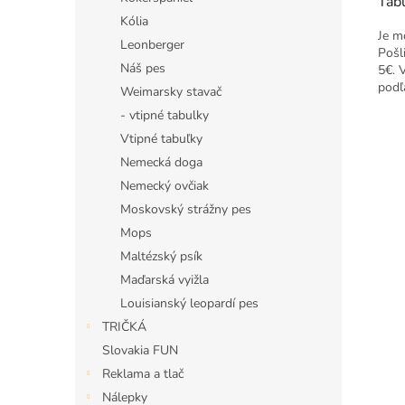
Tabu
Kólia
Je m
Leonberger
Pošl
Náš pes
5€. 
podľ
Weimarsky stavač
- vtipné tabulky
Vtipné tabuľky
Nemecká doga
Nemecký ovčiak
Moskovský strážny pes
Mops
Maltézský psík
Maďarská vyižla
Louisianský leopardí pes
TRIČKÁ
Slovakia FUN
Reklama a tlač
Nálepky