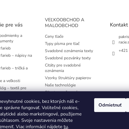
VEĽKOOBCHOD A
ie pre vás
Kontakt
MALOOBCHOD
podmienky a
Ceny tlače
pakri
kumenty
racie.
Typy písma pre tlač
farieb
+421 
Svadobné oznámenia texty
farieb – nápisy na
Svadobné pozvánky texty
Citáty pre svadobné
farieb – tričká a
oznámenia
Vzorky štruktúry papierov
e a veľkosti
Naše technológie
lóg – textil pre
Siluety pre časovú os
e používané
evyhnutné cookies, bez ktorých náš e-
Odmietnuť
 správne fungovať. Voliteľné cookies,
YK
nalytické alebo marketingové, použijeme
 súhlasom. Svoje nastavenia môžete
zmeniť. Viac informácií nájdete
tu
.