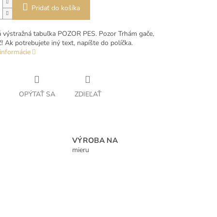
Pridať do košíka
á výstražná tabuľka POZOR PES. Pozor Trhám gače,
! Ak potrebujete iný text, napíšte do políčka.
informácie
OPÝTAŤ SA
ZDIEĽAŤ
VÝROBA NA
mieru