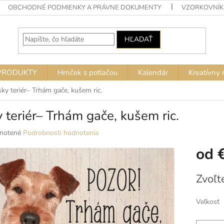
OBCHODNÉ PODMIENKY A PRÁVNE DOKUMENTY
VZORKOVNÍK
HĽADAŤ
PRODUKTY
Hrnček s potlačou
Kalendár
Kreatívny 
sky teriér– Trhám gače, kušem ric.
y teriér– Trhám gače, kušem ric.
né
notené
Podrobnosti hodnotenia
nie
od
u
Jednotko
Zvoľt
cena:
ek.
Veľkosť