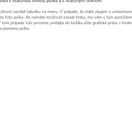
ľka s vlastnou fotkou psíka a s vlastným textom.
ožnosť vyrobiť tabuľku na mieru. V prípade, že máte záujem o umiestnen
ite foto psíka. Ak nemáte možnosť orezať fotku, my vám s tým pomôžem
V tom prípade Vás prosíme, pridajte do košíka ešte grafické práce v hod
a plemena psíka.