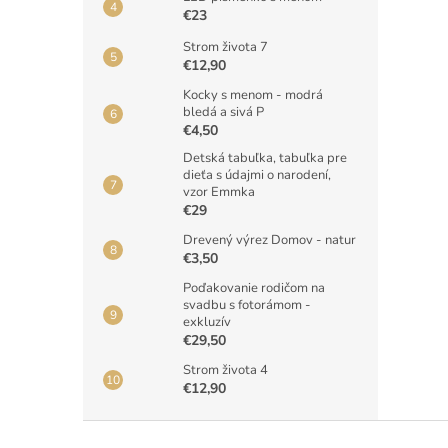
€23
Strom života 7
€12,90
Kocky s menom - modrá
bledá a sivá P
€4,50
Detská tabuľka, tabuľka pre
dieťa s údajmi o narodení,
vzor Emmka
€29
Drevený výrez Domov - natur
€3,50
Poďakovanie rodičom na
svadbu s fotorámom -
exkluzív
€29,50
Strom života 4
€12,90
Z