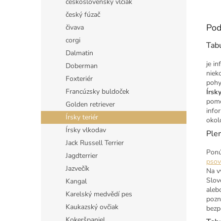
československý vlčiak
český fúzač
Pod
čivava
corgi
Tab
Dalmatin
je i
Doberman
niek
Foxteriér
pohy
Francúzsky buldoček
Írsky
pomo
Golden retriever
info
Írsky teriér
okol
Írsky vlkodav
Ple
Jack Russell Terrier
Ponú
Jagdterrier
psov
Jazvečík
Na v
Slov
Kangal
aleb
Karelský medvědí pes
pozn
Kaukazský ovčiak
bezp
Kokeršpaniel