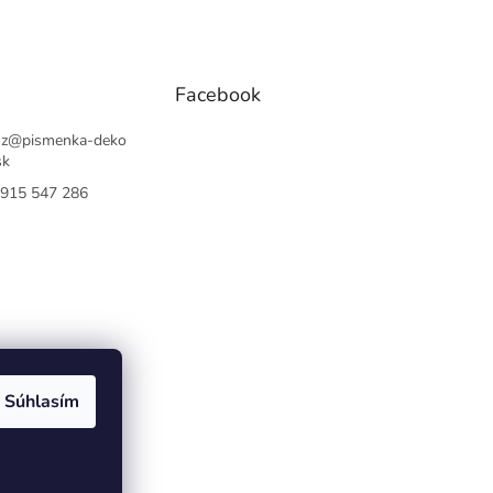
Facebook
sz
@
pismenka-deko
sk
915 547 286
Súhlasím