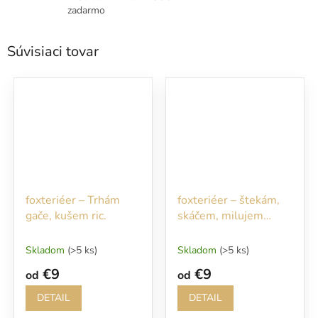
zadarmo
Súvisiaci tovar
foxteriéer – Trhám
foxteriéer – štekám,
gače, kušem ric.
skáčem, milujem
piškóty… Bez nich ani
nevstupujte!!!
Skladom
(>5 ks)
Skladom
(>5 ks)
€9
€9
od
od
DETAIL
DETAIL