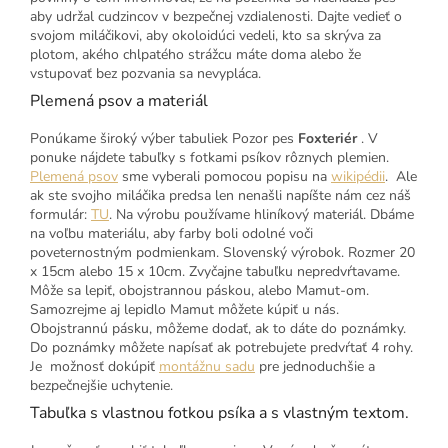
aby udržal cudzincov v bezpečnej vzdialenosti. Dajte vedieť o
svojom miláčikovi, aby okoloidúci vedeli, kto sa skrýva za
plotom, akého chlpatého strážcu máte doma alebo že
vstupovať bez pozvania sa nevypláca.
Plemená psov a materiál
Ponúkame široký výber tabuliek Pozor pes
Foxteriér
. V
ponuke nájdete tabuľky s fotkami psíkov rôznych plemien.
Plemená psov
sme vyberali pomocou popisu na
wikipédii
. Ale
ak ste svojho miláčika predsa len nenašli napíšte nám cez náš
formulár:
TU
. Na výrobu používame hliníkový materiál. Dbáme
na voľbu materiálu, aby farby boli odolné voči
poveternostným podmienkam. Slovenský výrobok. Rozmer 20
x 15cm alebo 15 x 10cm. Zvyčajne tabuľku nepredvŕtavame.
Môže sa lepiť, obojstrannou páskou, alebo Mamut-om.
Samozrejme aj lepidlo Mamut môžete kúpiť u nás.
Obojstrannú pásku, môžeme dodať, ak to dáte do poznámky.
Do poznámky môžete napísať ak potrebujete predvŕtať 4 rohy.
Je možnosť dokúpiť
montážnu sadu
pre jednoduchšie a
bezpečnejšie uchytenie.
Tabuľka s vlastnou fotkou psíka a s vlastným textom.