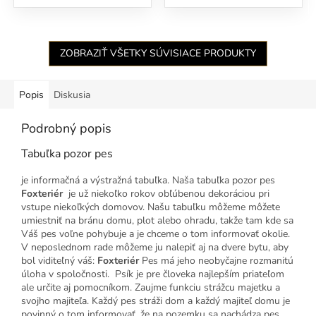
ZOBRAZIŤ VŠETKY SÚVISIACE PRODUKTY
Popis
Diskusia
Podrobný popis
Tabuľka pozor pes
je informačná a výstražná tabuľka. Naša tabuľka pozor pes
Foxteriér
je už niekoľko rokov obľúbenou dekoráciou pri
vstupe niekoľkých domovov. Našu tabuľku môžeme môžete
umiestniť na bránu domu, plot alebo ohradu, takže tam kde sa
Váš pes voľne pohybuje a je chceme o tom informovať okolie.
V neposlednom rade môžeme ju nalepiť aj na dvere bytu, aby
bol viditeľný váš:
Foxteriér
Pes má jeho neobyčajne rozmanitú
úloha v spoločnosti. Psík je pre človeka najlepším priateľom
ale určite aj pomocníkom. Zaujme funkciu strážcu majetku a
svojho majiteľa. Každý pes stráži dom a každý majiteľ domu je
povinný o tom informovať, že na pozemku sa nachádza pes