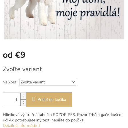
od
€9
Jednotková
Zvoľte variant
cena:
Veľkosť
Pridať do košíka
Hliníková výstražná tabuľka POZOR PES. Pozor Trhám gače, kušem
rič! Ak potrebujete iný text, napíšte do políčka.
Detailné informácie