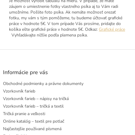
Je možnosť vyrobiť tabuľku na mieru. V prípade, že máte
záujem o umiestnenie fotky vlastného psíka aj to Vám radi
umožníme. Pošlite foto psíka. Ak nemáte možnosť orezať
fotku, my vám s tým pomôžeme, tu budeme účtovať grafické
práce v hodnote 5€. V tom prípade Vás prosíme, pridajte do
košíka ešte grafické práce v hodnote 5€. Odkaz:
Grafické práce
Vyhľadávajte nižšie podľa plemena psíka.
Z
á
p
ä
Informácie pre vás
t
Obchodné podmienky a právne dokumenty
i
e
Vzorkovník farieb
Vzorkovník farieb – nápisy na tričká
Vzorkovník farieb – tričká a textil
Tričká pranie a veľkosti
Online katalóg – textil pre potlač
Najčastejšie používané písmená