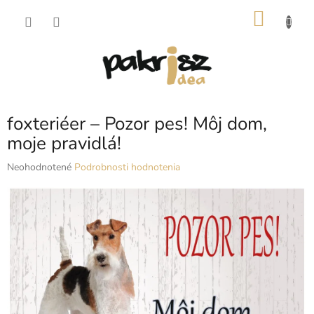
Prejsť
NÁKU
na
obsah
KOŠÍK
foxteriéer – Pozor pes! Môj dom,
moje pravidlá!
Priemerné
Neohodnotené
Podrobnosti hodnotenia
hodnotenie
produktu
je
0,0
z
5
hviezdičiek.