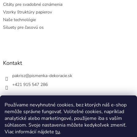
Citáty pre svadobné oznámenia
Vzorky štruktúry papierov
Naše technológie
Siluety pre časovú os
Kontakt
pakrisz
@
pismenka-dekoracie.sk
+421 915 547 286
Používame nevyhnutné cookies, bez ktorých náš e-shop
nemôže správne fungovať. Voliteľné cookies, napríklad
Facebook
analytické alebo marketingové, použijeme iba s vaším
súhlasom. Svoje nastavenia môžete kedykoľvek zmeniť.
Viac informácií nájdete
tu
.