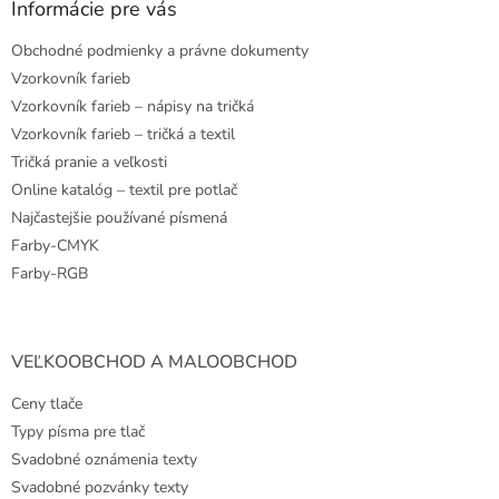
ä
Informácie pre vás
t
Obchodné podmienky a právne dokumenty
i
e
Vzorkovník farieb
Vzorkovník farieb – nápisy na tričká
Vzorkovník farieb – tričká a textil
Tričká pranie a veľkosti
Online katalóg – textil pre potlač
Najčastejšie používané písmená
Farby-CMYK
Farby-RGB
VEĽKOOBCHOD A MALOOBCHOD
Ceny tlače
Typy písma pre tlač
Svadobné oznámenia texty
Svadobné pozvánky texty