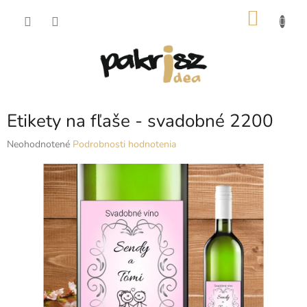
Prejsť
NÁKU
na
obsah
KOŠÍK
Etikety na fľaše - svadobné 2200
Priemerné
Neohodnotené
Podrobnosti hodnotenia
hodnotenie
produktu
je
0,0
z
5
hviezdičiek.