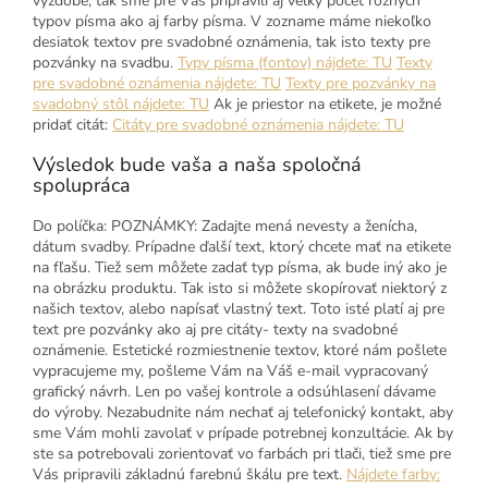
výzdobe, tak sme pre Vás pripravili aj veľký počet rôznych
typov písma ako aj farby písma. V zozname máme niekoľko
desiatok textov pre svadobné oznámenia, tak isto texty pre
pozvánky na svadbu.
Typy písma (fontov) nájdete: TU
Texty
pre svadobné oznámenia nájdete: TU
Texty pre pozvánky na
svadobný stôl nájdete: TU
Ak je priestor na etikete, je možné
pridať citát:
Citáty pre svadobné oznámenia nájdete: TU
Výsledok bude vaša a naša spoločná
spolupráca
Do políčka: POZNÁMKY: Zadajte mená nevesty a ženícha,
dátum svadby. Prípadne ďalší text, ktorý chcete mať na etikete
na fľašu. Tiež sem môžete zadať typ písma, ak bude iný ako je
na obrázku produktu. Tak isto si môžete skopírovať niektorý z
našich textov, alebo napísať vlastný text. Toto isté platí aj pre
text pre pozvánky ako aj pre citáty- texty na svadobné
oznámenie. Estetické rozmiestnenie textov, ktoré nám pošlete
vypracujeme my, pošleme Vám na Váš e-mail vypracovaný
grafický návrh. Len po vašej kontrole a odsúhlasení dávame
do výroby. Nezabudnite nám nechať aj telefonický kontakt, aby
sme Vám mohli zavolať v prípade potrebnej konzultácie. Ak by
ste sa potrebovali zorientovať vo farbách pri tlači, tiež sme pre
Vás pripravili základnú farebnú škálu pre text.
Nájdete farby: