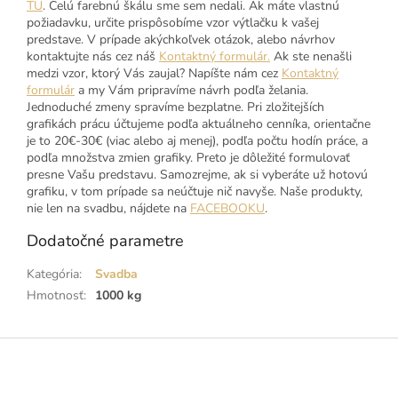
TU
. Celú farebnú škálu sme sem nedali. Ak máte vlastnú
požiadavku, určite prispôsobíme vzor výtlačku k vašej
predstave. V prípade akýchkoľvek otázok, alebo návrhov
kontaktujte nás cez náš
Kontaktný formulár.
Ak ste nenašli
medzi vzor, ktorý Vás zaujal? Napíšte nám cez
Kontaktný
formulár
a my Vám pripravíme návrh podľa želania.
Jednoduché zmeny spravíme bezplatne. Pri zložitejších
grafikách prácu účtujeme podľa aktuálneho cenníka, orientačne
je to 20€-30€ (viac alebo aj menej), podľa počtu hodín práce, a
podľa množstva zmien grafiky. Preto je dôležité formulovať
presne Vašu predstavu. Samozrejme, ak si vyberáte už hotovú
grafiku, v tom prípade sa neúčtuje nič navyše. Naše produkty,
nie len na svadbu, nájdete na
FACEBOOKU
.
Dodatočné parametre
Kategória
:
Svadba
Hmotnosť
:
1000 kg
Z
á
p