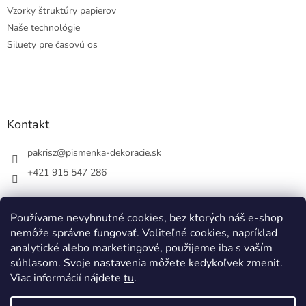
Vzorky štruktúry papierov
Naše technológie
Siluety pre časovú os
Kontakt
pakrisz
@
pismenka-dekoracie.sk
+421 915 547 286
Používame nevyhnutné cookies, bez ktorých náš e-shop
nemôže správne fungovať. Voliteľné cookies, napríklad
Facebook
analytické alebo marketingové, použijeme iba s vaším
súhlasom. Svoje nastavenia môžete kedykoľvek zmeniť.
Viac informácií nájdete
tu
.
Vytvoril Shoptet