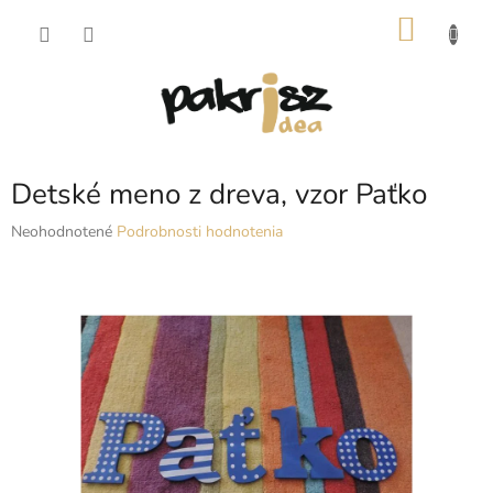
Prejsť
NÁKU
na
obsah
KOŠÍK
Detské meno z dreva, vzor Paťko
Priemerné
Neohodnotené
Podrobnosti hodnotenia
hodnotenie
produktu
je
0,0
z
5
hviezdičiek.