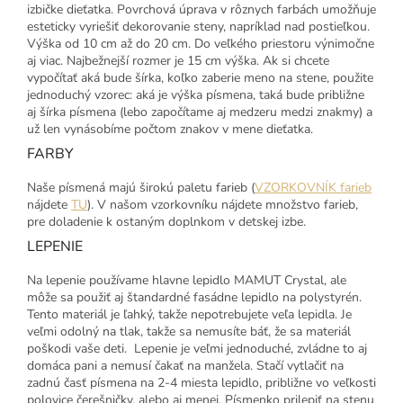
izbičke dieťatka. Povrchová úprava v rôznych farbách umožňuje
esteticky vyriešiť dekorovanie steny, napríklad nad postieľkou.
Výška od 10 cm až do 20 cm. Do veľkého priestoru výnimočne
aj viac. Najbežnejší rozmer je 15 cm výška. Ak si chcete
vypočítať aká bude šírka, koľko zaberie meno na stene, použite
jednoduchý vzorec: aká je výška písmena, taká bude približne
aj šírka písmena (lebo započítame aj medzeru medzi znakmy) a
už len vynásobíme počtom znakov v mene dieťatka.
FARBY
Naše písmená majú širokú paletu farieb (
VZORKOVNÍK farieb
nájdete
TU
). V našom vzorkovníku nájdete množstvo farieb,
pre doladenie k ostaným doplnkom v detskej izbe.
LEPENIE
Na lepenie používame hlavne lepidlo MAMUT Crystal, ale
môže sa použiť aj štandardné fasádne lepidlo na polystyrén.
Tento materiál je ľahký, takže nepotrebujete veľa lepidla. Je
veľmi odolný na tlak, takže sa nemusíte báť, že sa materiál
poškodi vaše deti. Lepenie je veľmi jednoduché, zvládne to aj
domáca pani a nemusí čakať na manžela. Stačí vytlačiť na
zadnú časť písmena na 2-4 miesta lepidlo, približne vo veľkosti
polovice čerešničky, alebo aj menej. Písmenko prilepiť na stenu