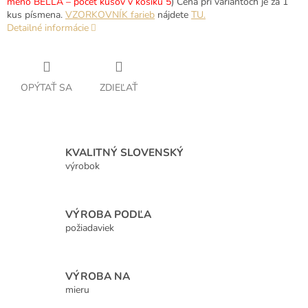
meno BELLA – počet kusov v košíku 5
) Cena pri variantoch je za 1
kus písmena.
VZORKOVNÍK farieb
nájdete
TU.
Detailné informácie
OPÝTAŤ SA
ZDIEĽAŤ
KVALITNÝ SLOVENSKÝ
výrobok
VÝROBA PODĽA
požiadaviek
VÝROBA NA
mieru