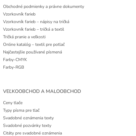
t
Obchodné podmienky a právne dokumenty
i
e
Vzorkovník farieb
Vzorkovník farieb – nápisy na tričká
Vzorkovník farieb – tričká a textil
Tričká pranie a veľkosti
Online katalóg – textil pre potlač
Najčastejšie používané písmená
Farby-CMYK
Farby-RGB
VEĽKOOBCHOD A MALOOBCHOD
Ceny tlače
Typy písma pre tlač
Svadobné oznámenia texty
Svadobné pozvánky texty
Citáty pre svadobné oznámenia