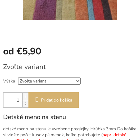
od
€5,90
Jednotková
Zvoľte variant
cena:
Výška
Pridať do košíka
Detské meno na stenu
detské meno na stenu je vyrobené preglejky. Hrúbka 3mm Do košíka
si vložte počet kusov písmenok, koľko potrebujete (
napr. detské