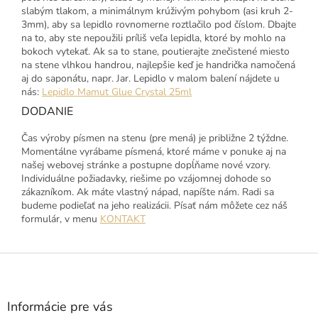
slabým tlakom, a minimálnym krúživým pohybom (asi kruh 2-
3mm), aby sa lepidlo rovnomerne roztlačilo pod číslom. Dbajte
na to, aby ste nepoužili príliš veľa lepidla, ktoré by mohlo na
bokoch vytekať. Ak sa to stane, poutierajte znečistené miesto
na stene vlhkou handrou, najlepšie keď je handrička namočená
aj do saponátu, napr. Jar. Lepidlo v malom balení nájdete u
nás:
Lepidlo Mamut Glue Crystal 25ml
DODANIE
Čas výroby písmen na stenu (pre mená) je približne 2 týždne.
Momentálne vyrábame písmená, ktoré máme v ponuke aj na
našej webovej stránke a postupne dopĺňame nové vzory.
Individuálne požiadavky, riešime po vzájomnej dohode so
zákazníkom. Ak máte vlastný nápad, napíšte nám. Radi sa
budeme podieľať na jeho realizácii. Písať nám môžete cez náš
formulár, v menu
KONTAKT
Z
á
p
ä
Informácie pre vás