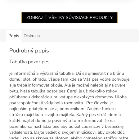
ZOBRAZIŤ VŠETKY SÚVISIACE PRODUKTY
Popis
Diskusia
Podrobný popis
Tabuľka pozor pes
je informačná a výstražná tabuľka. Dá sa umiestniť na bránu
domu, plot, ohradu, všade tam kde sa Váš pes voľne pohybuje
a je treba informovať okolie. Ale je možné nalepiť aj na dvere
bytu. Naša tabuľka pozor pes
Corgi
je už niekoľko rokov
obľúbenou dekoráciou pri vstupe niekoľkých domovov. Úloha
psa v spoločnosti vždy bola rozmanitá. Pre človeka je
najlepším priateľom ale aj pomocníkom. Zaujme funkciu
strážcu majetku a svojho majiteľa. Každý pes stráži dom a
každý majiteľ domu je povinný o tom informovať, že na
pozemku sa nachádza pes aby udržal cudzincov v bezpečnej
vzdialenosti. Dajte vedieť o svojom miláčikovi, aby okoloidúci
vedeli, kto sa skrýva za plotom, akého chlpatého strážcu máte