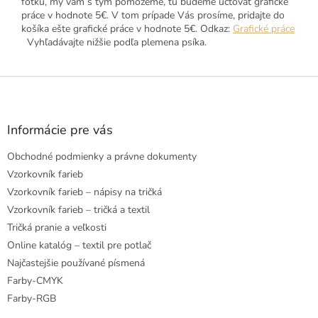
fotku, my vám s tým pomôžeme, tu budeme účtovať grafické
práce v hodnote 5€. V tom prípade Vás prosíme, pridajte do
košíka ešte grafické práce v hodnote 5€. Odkaz:
Grafické práce
Vyhľadávajte nižšie podľa plemena psíka.
Z
á
p
ä
Informácie pre vás
t
Obchodné podmienky a právne dokumenty
i
e
Vzorkovník farieb
Vzorkovník farieb – nápisy na tričká
Vzorkovník farieb – tričká a textil
Tričká pranie a veľkosti
Online katalóg – textil pre potlač
Najčastejšie používané písmená
Farby-CMYK
Farby-RGB