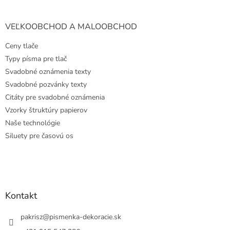
VEĽKOOBCHOD A MALOOBCHOD
Ceny tlače
Typy písma pre tlač
Svadobné oznámenia texty
Svadobné pozvánky texty
Citáty pre svadobné oznámenia
Vzorky štruktúry papierov
Naše technológie
Siluety pre časovú os
Kontakt
pakrisz
@
pismenka-dekoracie.sk