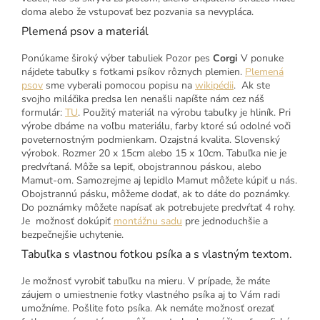
doma alebo že vstupovať bez pozvania sa nevypláca.
Plemená psov a materiál
Ponúkame široký výber tabuliek Pozor pes
Corgi
V ponuke
nájdete tabuľky s fotkami psíkov rôznych plemien.
Plemená
psov
sme vyberali pomocou popisu na
wikipédii
. Ak ste
svojho miláčika predsa len nenašli napíšte nám cez náš
formulár:
TU
. Použitý materiál na výrobu tabuľky je hliník. Pri
výrobe dbáme na voľbu materiálu, farby ktoré sú odolné voči
poveternostným podmienkam. Ozajstná kvalita. Slovenský
výrobok. Rozmer 20 x 15cm alebo 15 x 10cm. Tabuľka nie je
predvŕtaná. Môže sa lepiť, obojstrannou páskou, alebo
Mamut-om. Samozrejme aj lepidlo Mamut môžete kúpiť u nás.
Obojstrannú pásku, môžeme dodať, ak to dáte do poznámky.
Do poznámky môžete napísať ak potrebujete predvŕtať 4 rohy.
Je možnosť dokúpiť
montážnu sadu
pre jednoduchšie a
bezpečnejšie uchytenie.
Tabuľka s vlastnou fotkou psíka a s vlastným textom.
Je možnosť vyrobiť tabuľku na mieru. V prípade, že máte
záujem o umiestnenie fotky vlastného psíka aj to Vám radi
umožníme. Pošlite foto psíka. Ak nemáte možnosť orezať