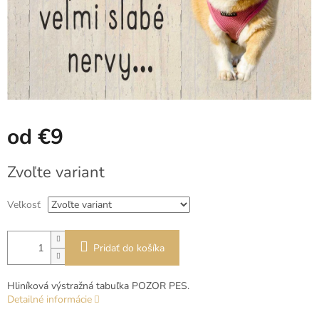
od
€9
Jednotková
Zvoľte variant
cena:
Veľkosť
Pridať do košíka
Hliníková výstražná tabuľka POZOR PES.
Detailné informácie