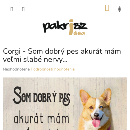
Prejsť
NÁKU
na
obsah
KOŠÍK
Corgi - Som dobrý pes akurát mám
veľmi slabé nervy...
Priemerné
Neohodnotené
Podrobnosti hodnotenia
hodnotenie
produktu
je
0,0
z
5
hviezdičiek.