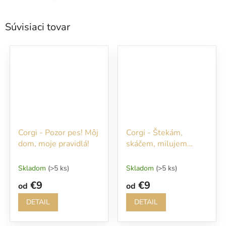
Súvisiaci tovar
Corgi - Pozor pes! Môj
Corgi - Štekám,
dom, moje pravidlá!
skáčem, milujem
piškóty... Bez nich ani
nevstupujte!!!
Skladom
(>5 ks)
Skladom
(>5 ks)
€9
€9
od
od
DETAIL
DETAIL