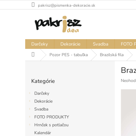
Prejsť
pakrisz@pismenka-dekoracie.sk
na
obsah
Darčeky
Dekorácie
Svadba
FOTO 
Domov
Pozor PES - tabuľka
Brazilská fila
B
Braz
o
Preskočiť
č
Kategórie
Priemer
Neohod
kategórie
n
hodnote
ý
produkt
Darčeky
p
je
Dekorácie
a
0,0
Svadba
z
n
5
e
FOTO PRODUKTY
hviezdiči
l
Hrnček s potlačou
Kalendár