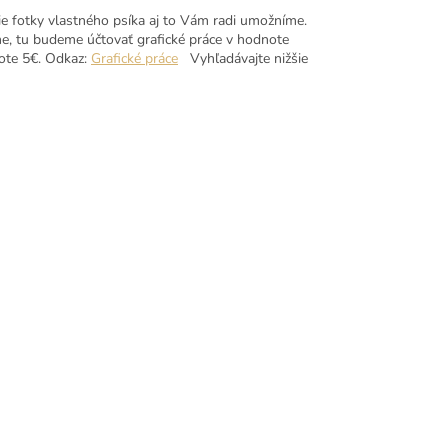
ie fotky vlastného psíka aj to Vám radi umožníme.
e, tu budeme účtovať grafické práce v hodnote
note 5€. Odkaz:
Grafické práce
Vyhľadávajte nižšie