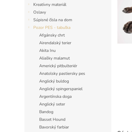
Kreatívny materiál
Oslavy
Súpisné čísla na dom
Pozor PES - tabuľka
Afgánsky chrt
Airendalský terier
Akita Inu
Aliašky malamut
Americký pitbulteriér
Anatolsky pastiersky pes
Anglický buldog
Anglický spingerspaniel
Argentínska doga
Anglický seter
Bandog
Basset Hound
Bavorský farbiar