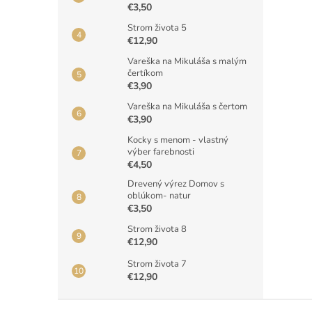
€3,50
Strom života 5
€12,90
Vareška na Mikuláša s malým
čertíkom
€3,90
Vareška na Mikuláša s čertom
€3,90
Kocky s menom - vlastný
výber farebnosti
€4,50
Drevený výrez Domov s
oblúkom- natur
€3,50
Strom života 8
€12,90
Strom života 7
€12,90
Z