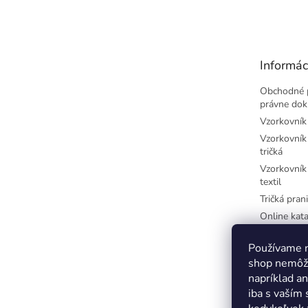
á
p
ä
t
Informác
i
e
Obchodné 
právne do
Vzorkovník 
Vzorkovník 
tričká
Vzorkovník 
textil
Tričká prani
Online kata
potlač
Najčastejši
Používame n
písmená
shop nemôže
Farby-CM
napríklad a
iba s vaším
Farby-RGB