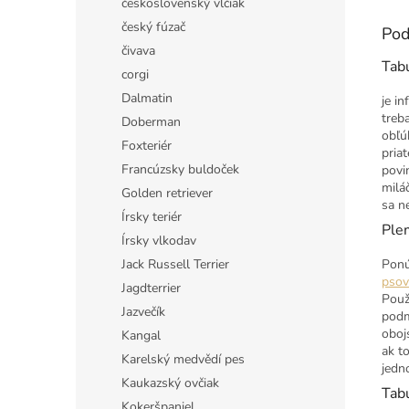
československý vlčiak
český fúzač
Pod
čivava
Tab
corgi
Dalmatin
je i
treb
Doberman
obľú
Foxteriér
pria
Francúzsky buldoček
povi
milá
Golden retriever
sa n
Írsky teriér
Ple
Írsky vlkodav
Jack Russell Terrier
Ponú
psov
Jagdterrier
Použ
Jazvečík
podm
oboj
Kangal
ak t
Karelský medvědí pes
jedn
Kaukazský ovčiak
Tabu
Kokeršpaniel