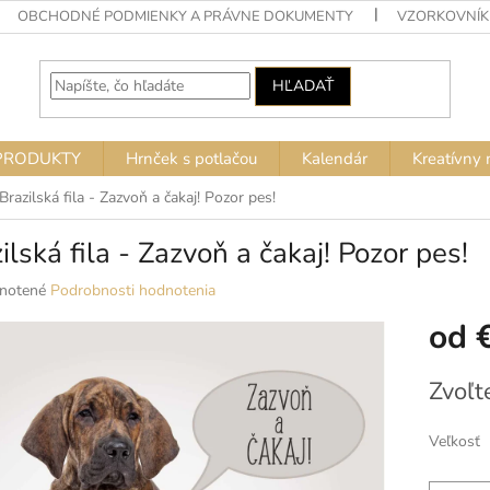
OBCHODNÉ PODMIENKY A PRÁVNE DOKUMENTY
VZORKOVNÍK
HĽADAŤ
PRODUKTY
Hrnček s potlačou
Kalendár
Kreatívny 
Brazilská fila - Zazvoň a čakaj! Pozor pes!
ilská fila - Zazvoň a čakaj! Pozor pes!
né
notené
Podrobnosti hodnotenia
nie
od
u
Jednotko
Zvoľt
cena:
ek.
Veľkosť