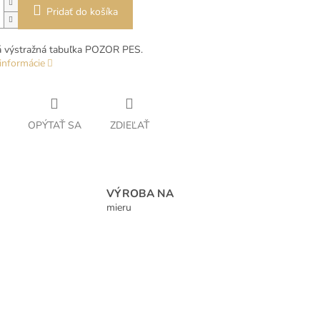
Pridať do košíka
á výstražná tabuľka POZOR PES.
informácie
OPÝTAŤ SA
ZDIEĽAŤ
VÝROBA NA
mieru