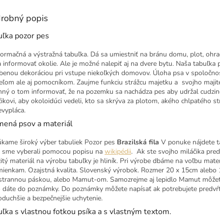
robný popis
uľka pozor pes
nformačná a výstražná tabuľka. Dá sa umiestniť na bránu domu, plot, ohr
a informovať okolie. Ale je možné nalepiť aj na dvere bytu. Naša tabuľka
benou dekoráciou pri vstupe niekoľkých domovov. Úloha psa v spoločnost
teľom ale aj pomocníkom. Zaujme funkciu strážcu majetku a svojho majite
nný o tom informovať, že na pozemku sa nachádza pes aby udržal cudzinc
čikovi, aby okoloidúci vedeli, kto sa skrýva za plotom, akého chlpatého 
evypláca.
mená psov a materiál
kame široký výber tabuliek Pozor pes
Brazilská fila
V ponuke nájdete t
sme vyberali pomocou popisu na
wikipédii
. Ak ste svojho miláčika pre
itý materiál na výrobu tabuľky je hliník. Pri výrobe dbáme na voľbu mate
ienkam. Ozajstná kvalita. Slovenský výrobok. Rozmer 20 x 15cm alebo 15
strannou páskou, alebo Mamut-om. Samozrejme aj lepidlo Mamut môžet
o dáte do poznámky. Do poznámky môžete napísať ak potrebujete predvŕ
oduchšie a bezpečnejšie uchytenie.
ľka s vlastnou fotkou psíka a s vlastným textom.