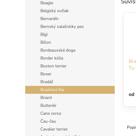
Súvis
Beagle
Belgický ovčiak
Bernardín
Bernský salašnícky pes
Bígl
Bišon
Bordeauxská doga
Border kólia
Bra
Boston terrier
Tu 
Boxer
Bradáč
Brazilská fila
od
Briard
Bulteriér
Cane corso
Čau-čau
Popi
Cavalier terrier