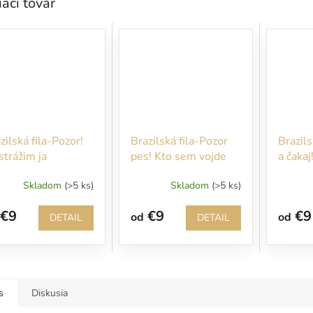
iaci tovar
zilská fila-Pozor!
Brazilská fila-Pozor
Brazils
strážim ja
pes! Kto sem vojde
a čakaj
nepozvaný, bude
Nevstu
Skladom
(>5 ks)
Skladom
(>5 ks)
rýchlo pohryzený!
nemám 
pána!
€9
€9
€9
od
od
DETAIL
DETAIL
s
Diskusia