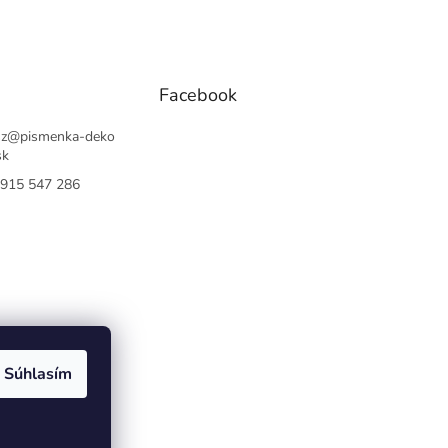
Facebook
sz
@
pismenka-deko
sk
915 547 286
Súhlasím