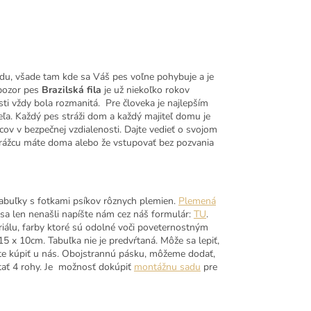
adu, všade tam kde sa Váš pes voľne pohybuje a je
 pozor pes
Brazilská fila
je už niekoľko rokov
i vždy bola rozmanitá. Pre človeka je najlepším
ľa. Každý pes stráži dom a každý majiteľ domu je
ov v bezpečnej vzdialenosti. Dajte vedieť o svojom
strážcu máte doma alebo že vstupovať bez pozvania
abuľky s fotkami psíkov rôznych plemien.
Plemená
dsa len nenašli napíšte nám cez náš formulár:
TU
.
riálu, farby ktoré sú odolné voči poveternostným
 x 10cm. Tabuľka nie je predvŕtaná. Môže sa lepiť,
e kúpiť u nás. Obojstrannú pásku, môžeme dodať,
tať 4 rohy. Je možnosť dokúpiť
montážnu sadu
pre