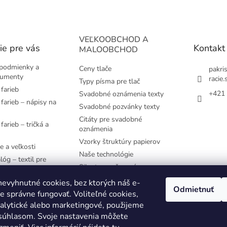
VEĽKOOBCHOD A
ie pre vás
Kontakt
MALOOBCHOD
podmienky a
Ceny tlače
pakri
kumenty
racie.
Typy písma pre tlač
farieb
+421 
Svadobné oznámenia texty
farieb – nápisy na
Svadobné pozvánky texty
Citáty pre svadobné
farieb – tričká a
oznámenia
Vzorky štruktúry papierov
e a veľkosti
Naše technológie
lóg – textil pre
Siluety pre časovú os
e používané
evyhnutné cookies, bez ktorých náš e-
Odmietnuť
 správne fungovať. Voliteľné cookies,
YK
nalytické alebo marketingové, použijeme
 súhlasom. Svoje nastavenia môžete