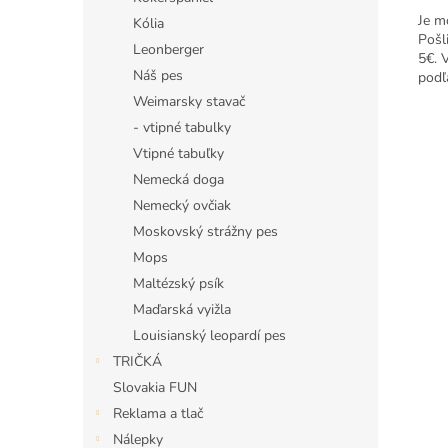
Je m
Kólia
Pošl
Leonberger
5€. 
Náš pes
podľ
Weimarsky stavač
- vtipné tabulky
Vtipné tabuľky
Nemecká doga
Nemecký ovčiak
Moskovský strážny pes
Mops
Maltézský psík
Maďarská vyižla
Louisianský leopardí pes
TRIČKÁ
Slovakia FUN
Reklama a tlač
Nálepky