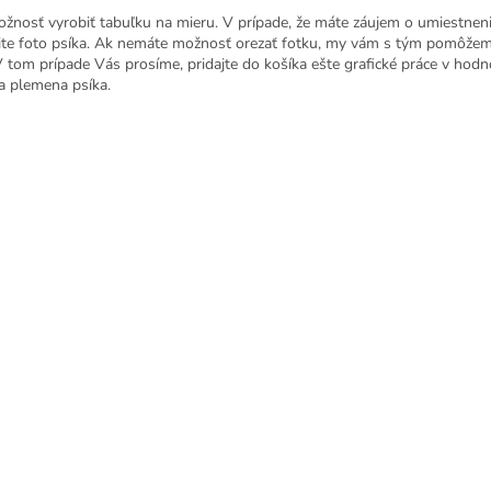
ožnosť vyrobiť tabuľku na mieru. V prípade, že máte záujem o umiestnen
ite foto psíka. Ak nemáte možnosť orezať fotku, my vám s tým pomôžem
V tom prípade Vás prosíme, pridajte do košíka ešte grafické práce v hod
a plemena psíka.