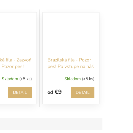
ká fila - Zazvoň
Brazilská fila - Pozor
! Pozor pes!
pes! Po vstupe na náš
puj, kým
pozemok sa vám
Skladom
(>5 ks)
Skladom
(>5 ks)
tu svojho
budem okamžite
venovať!
€9
od
DETAIL
DETAIL