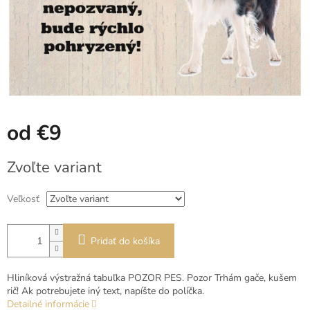
od
€9
Jednotková
Zvoľte variant
cena:
Veľkosť
Pridať do košíka
Hliníková výstražná tabuľka POZOR PES. Pozor Trhám gače, kušem
rič! Ak potrebujete iný text, napíšte do políčka.
Detailné informácie