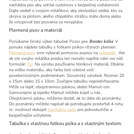
nachádza pes aby udržal cudzincov v bezpečnej vzdialenosti.
Dajte vedieť o svojom miláčikovi, aby okoloidúci vedeli, kto sa
skrýva za plotom, akého chlpatého strážcu máte doma alebo
že vstupovať bez pozvania sa nevypláca.
Plemená psov a materiál
Ponúkame široký výber tabuliek Pozor pes
Border kólia
. V
ponuke nájdete tabuľky s fotkami psíkov rôznych plemien.
Plemená psov
sme vyberali pomocou popisu na
wikipédii
. Ale
ak ste svojho miláčika predsa len nenašli napíšte nám cez náš
formulár:
TU
. Na výrobu používame hliníkový materiál. Dbáme
na voľbu materiálu, aby farby boli odolné voči
poveternostným podmienkam. Slovenský výrobok. Rozmer 20
x 15cm alebo 15 x 10cm. Zvyčajne tabuľku nepredvŕtavame.
Môže sa lepiť, obojstrannou páskou, alebo Mamut-om.
Samozrejme aj lepidlo Mamut môžete kúpiť u nás.
Obojstrannú pásku, môžeme dodať, ak to dáte do poznámky.
Do poznámky môžete napísať ak potrebujete predvŕtať 4 rohy.
Je možnosť dokúpiť
montážnu sadu
pre jednoduchšie a
bezpečnejšie uchytenie.
Tabuľka s vlastnou fotkou psíka a s vlastným textom.