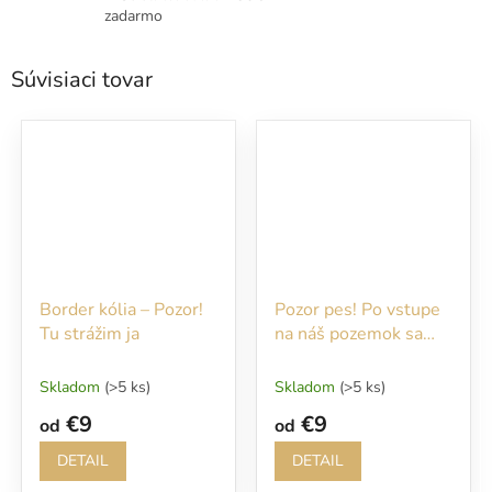
zadarmo
Súvisiaci tovar
Border kólia – Pozor!
Pozor pes! Po vstupe
Tu strážim ja
na náš pozemok sa
Vám budem okamžite
venovať!!!
Skladom
(>5 ks)
Skladom
(>5 ks)
€9
€9
od
od
DETAIL
DETAIL