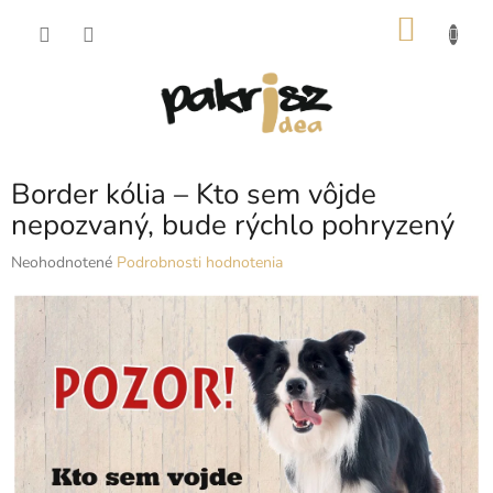
Prejsť
NÁKU
na
obsah
KOŠÍK
Border kólia – Kto sem vôjde
nepozvaný, bude rýchlo pohryzený
Priemerné
Neohodnotené
Podrobnosti hodnotenia
hodnotenie
produktu
je
0,0
z
5
hviezdičiek.