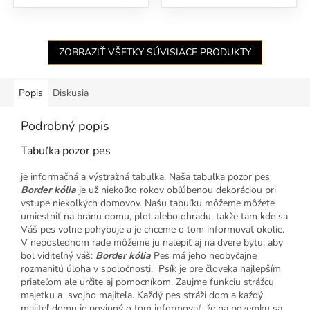
ZOBRAZIŤ VŠETKY SÚVISIACE PRODUKTY
Popis
Diskusia
Podrobný popis
Tabuľka pozor pes
je informačná a výstražná tabuľka. Naša tabuľka pozor pes
Border kólia
je už niekoľko rokov obľúbenou dekoráciou pri
vstupe niekoľkých domovov. Našu tabuľku môžeme môžete
umiestniť na bránu domu, plot alebo ohradu, takže tam kde sa
Váš pes voľne pohybuje a je chceme o tom informovať okolie.
V neposlednom rade môžeme ju nalepiť aj na dvere bytu, aby
bol viditeľný váš:
Border kólia
Pes má jeho neobyčajne
rozmanitú úloha v spoločnosti. Psík je pre človeka najlepším
priateľom ale určite aj pomocníkom. Zaujme funkciu strážcu
majetku a svojho majiteľa. Každý pes stráži dom a každý
majiteľ domu je povinný o tom informovať, že na pozemku sa