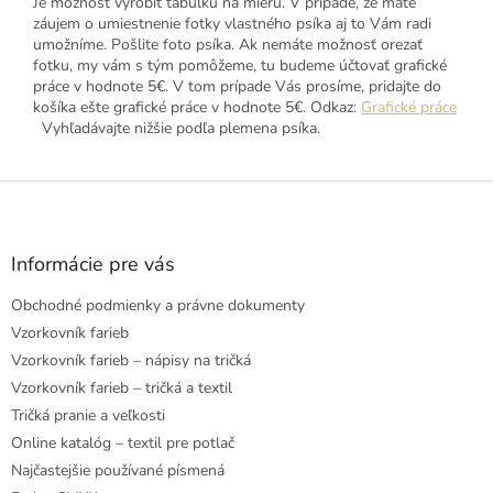
Je možnosť vyrobiť tabuľku na mieru. V prípade, že máte
záujem o umiestnenie fotky vlastného psíka aj to Vám radi
umožníme. Pošlite foto psíka. Ak nemáte možnosť orezať
fotku, my vám s tým pomôžeme, tu budeme účtovať grafické
práce v hodnote 5€. V tom prípade Vás prosíme, pridajte do
košíka ešte grafické práce v hodnote 5€. Odkaz:
Grafické práce
Vyhľadávajte nižšie podľa plemena psíka.
Z
á
p
ä
Informácie pre vás
t
Obchodné podmienky a právne dokumenty
i
e
Vzorkovník farieb
Vzorkovník farieb – nápisy na tričká
Vzorkovník farieb – tričká a textil
Tričká pranie a veľkosti
Online katalóg – textil pre potlač
Najčastejšie používané písmená