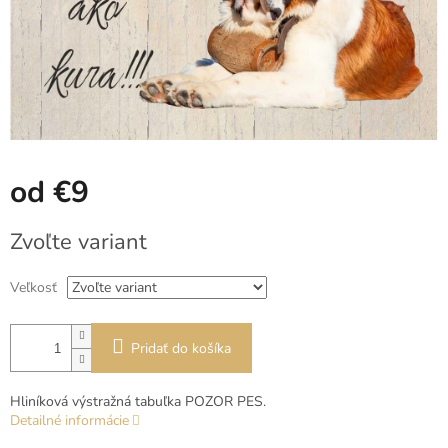
od
€9
Jednotková
Zvoľte variant
cena:
Veľkosť
Pridať do košíka
Hliníková výstražná tabuľka POZOR PES.
Detailné informácie