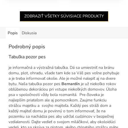
ZOBRAZIŤ VŠETKY SÚVISIACE PRODUKTY
Popis
Diskusia
Podrobný popis
Tabuľka pozor pes
je informačná a výstražná tabuľka. Dá sa umiestniť na bránu
domu, plot, ohradu, všade tam kde sa Váš pes voľne pohybuje
a je treba informovať okolie. Ale je možné nalepiť aj na dvere
bytu. Naša tabuľka pozor pes
Bernardín
je už niekoľko rokov
obľúbenou dekoráciou pri vstupe niekoľkých domovov. Úloha
psa v spoločnosti vždy bola rozmanitá. Pre človeka je
najlepším priateľom ale aj pomocníkom. Zaujme funkciu
strážcu majetku a svojho majiteľa. Každý pes stráži dom a
každý majiteľ domu je povinný o tom informovať, že na
pozemku sa nachádza pes aby udržal cudzincov v bezpečnej
vzdialenosti. Dajte vedieť o svojom miláčikovi, aby okoloidúci
vedeli, kto sa skrýva za plotom, akého chlpatého strážcu máte