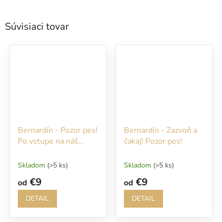
Súvisiaci tovar
Bernardín - Pozor pes!
Bernardín - Zazvoň a
Po vstupe na náš
čakaj! Pozor pes!
pozemok sa Vám
budem okamžite
Skladom
(>5 ks)
Skladom
(>5 ks)
venovať!
€9
€9
od
od
DETAIL
DETAIL