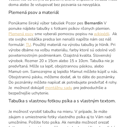
doma alebo že vstupovať bez pozvania sa nevypláca.
Plemená psov a materiál
Ponúkame široký výber tabuliek Pozor pes
Bernardín
V
ponuke nájdete tabuľky s fotkami psíkov rôznych plemien.
Plemená psov
sme vyberali pomocou popisu na
wikipédii
. Ak
ste svojho miláčika predsa len nenašli napíšte nám cez náš
formulár:
TU
. Použitý materiál na výrobu tabuľky je hliník. Pri
výrobe dbáme na voľbu materiálu, farby ktoré sú odolné voči
poveternostným podmienkam. Ozajstná kvalita. Slovenský
výrobok. Rozmer 20 x 15cm alebo 15 x 10cm. Tabuľka nie je
predvŕtaná. Môže sa lepiť, obojstrannou páskou, alebo
Mamut-om. Samozrejme aj lepidlo Mamut môžete kúpiť u nás.
Obojstrannú pásku, môžeme dodať, ak to dáte do poznámky.
Do poznámky môžete napísať ak potrebujete predvŕtať 4 rohy.
Je možnosť dokúpiť
montážnu sadu
pre jednoduchšie a
bezpečnejšie uchytenie.
Tabuľka s vlastnou fotkou psíka a s vlastným textom.
Je možnosť vyrobiť tabuľku na mieru. V prípade, že máte
záujem o umiestnenie fotky vlastného psíka aj to Vám radi
umožníme. Pošlite foto psíka. Ak nemáte možnosť orezať