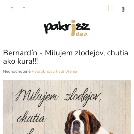
Prejsť
NÁKU
na
obsah
KOŠÍK
Bernardín - Milujem zlodejov, chutia
ako kura!!!
Priemerné
Neohodnotené
Podrobnosti hodnotenia
hodnotenie
produktu
je
0,0
z
5
hviezdičiek.