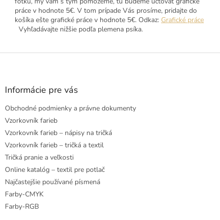
fotku, my vám s tým pomôžeme, tu budeme účtovať grafické
práce v hodnote 5€. V tom prípade Vás prosíme, pridajte do
košíka ešte grafické práce v hodnote 5€. Odkaz:
Grafické práce
Vyhľadávajte nižšie podľa plemena psíka.
Z
á
p
ä
Informácie pre vás
t
Obchodné podmienky a právne dokumenty
i
e
Vzorkovník farieb
Vzorkovník farieb – nápisy na tričká
Vzorkovník farieb – tričká a textil
Tričká pranie a veľkosti
Online katalóg – textil pre potlač
Najčastejšie používané písmená
Farby-CMYK
Farby-RGB