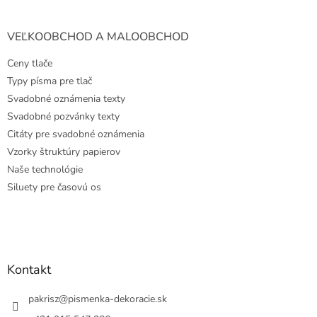
VEĽKOOBCHOD A MALOOBCHOD
Ceny tlače
Typy písma pre tlač
Svadobné oznámenia texty
Svadobné pozvánky texty
Citáty pre svadobné oznámenia
Vzorky štruktúry papierov
Naše technológie
Siluety pre časovú os
Kontakt
pakrisz
@
pismenka-dekoracie.sk